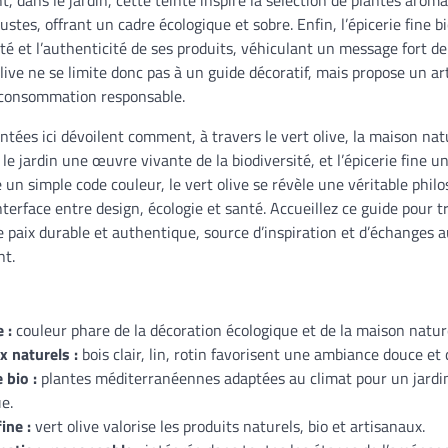
tes, offrant un cadre écologique et sobre. Enfin, l’épicerie fine b
ité et l’authenticité de ses produits, véhiculant un message fort de
olive ne se limite donc pas à un guide décoratif, mais propose un ar
 consommation responsable.
ntées ici dévoilent comment, à travers le vert olive, la maison nat
 le jardin une œuvre vivante de la biodiversité, et l’épicerie fine u
e un simple code couleur, le vert olive se révèle une véritable phil
’interface entre design, écologie et santé. Accueillez ce guide pour 
e paix durable et authentique, source d’inspiration et d’échanges 
nt.
 :
couleur phare de la décoration écologique et de la maison natur
x naturels :
bois clair, lin, rotin favorisent une ambiance douce et 
 bio :
plantes méditerranéennes adaptées au climat pour un jardin
e.
ine :
vert olive valorise les produits naturels, bio et artisanaux.