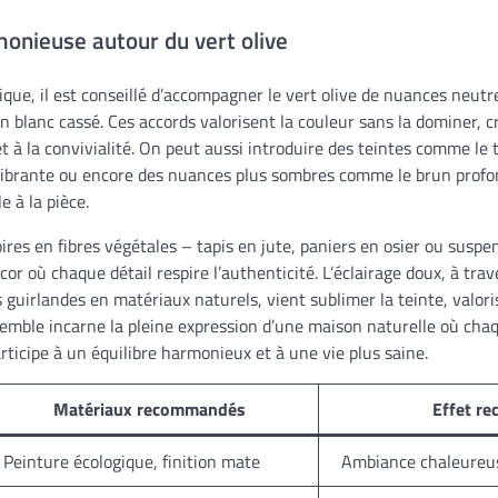
onieuse autour du vert olive
ique, il est conseillé d’accompagner le vert olive de nuances neutre
 un blanc cassé. Ces accords valorisent la couleur sans la dominer, 
et à la convivialité. On peut aussi introduire des teintes comme le 
ibrante ou encore des nuances plus sombres comme le brun profon
e à la pièce.
oires en fibres végétales – tapis en jute, paniers en osier ou suspe
or où chaque détail respire l’authenticité. L’éclairage doux, à tra
guirlandes en matériaux naturels, vient sublimer la teinte, valoris
semble incarne la pleine expression d’une maison naturelle où cha
articipe à un équilibre harmonieux et à une vie plus saine.
Matériaux recommandés
Effet re
Peinture écologique, finition mate
Ambiance chaleureus