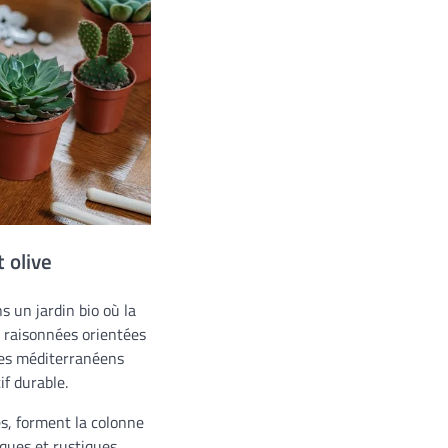
 olive
s un jardin bio où la
s raisonnées orientées
ages méditerranéens
f durable.
s, forment la colonne
ques et rustiques,