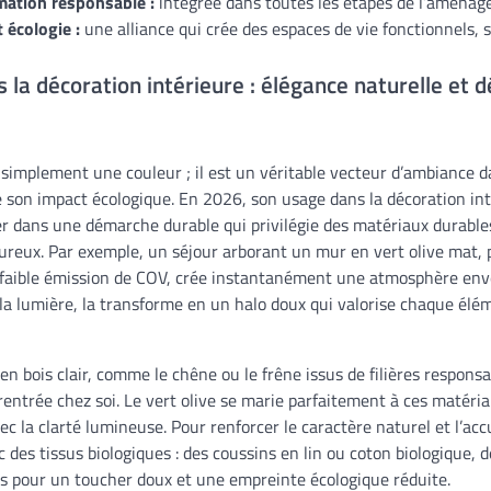
tion responsable :
intégrée dans toutes les étapes de l’aménag
 écologie :
une alliance qui crée des espaces de vie fonctionnels, s
s la décoration intérieure : élégance naturelle et
s simplement une couleur ; il est un véritable vecteur d’ambiance
e son impact écologique. En 2026, son usage dans la décoration in
er dans une démarche durable qui privilégie des matériaux durable
reux. Par exemple, un séjour arborant un mur en vert olive mat, 
 faible émission de COV, crée instantanément une atmosphère env
 la lumière, la transforme en un halo doux qui valorise chaque élé
 en bois clair, comme le chêne ou le frêne issus de filières respons
entrée chez soi. Le vert olive se marie parfaitement à ces matériau
ec la clarté lumineuse. Pour renforcer le caractère naturel et l’acc
des tissus biologiques : des coussins en lin ou coton biologique, d
us pour un toucher doux et une empreinte écologique réduite.