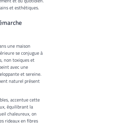
ement et du quotidien.
ains et esthétiques.
 démarche
 dans une maison
térieure se conjugue à
s, non toxiques et
peint avec une
eloppante et sereine.
ment naturel présent
ables, accentue cette
x, équilibrant la
ueil chaleureux, on
es rideaux en fibres