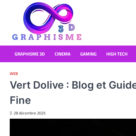
Skip
to
content
Graphisme 3D
Blog Graphisme et High tech
GRAPHISME 3D
CINEMA
GAMING
HIGH TECH
WEB
Vert Dolive : Blog et Guid
Fine
28 décembre 2025