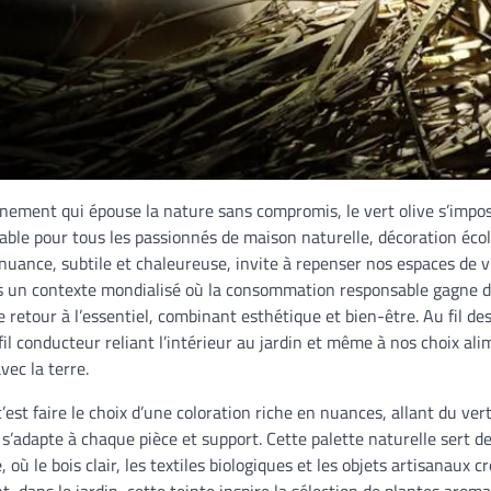
nement qui épouse la nature sans compromis, le vert olive s’imp
ble pour tous les passionnés de maison naturelle, décoration écol
e nuance, subtile et chaleureuse, invite à repenser nos espaces de 
s un contexte mondialisé où la consommation responsable gagne du 
de retour à l’essentiel, combinant esthétique et bien-être. Au fil 
il conducteur reliant l’intérieur au jardin et même à nos choix al
ec la terre.
 c’est faire le choix d’une coloration riche en nuances, allant du v
 s’adapte à chaque pièce et support. Cette palette naturelle sert d
ù le bois clair, les textiles biologiques et les objets artisanaux c
t, dans le jardin, cette teinte inspire la sélection de plantes arom