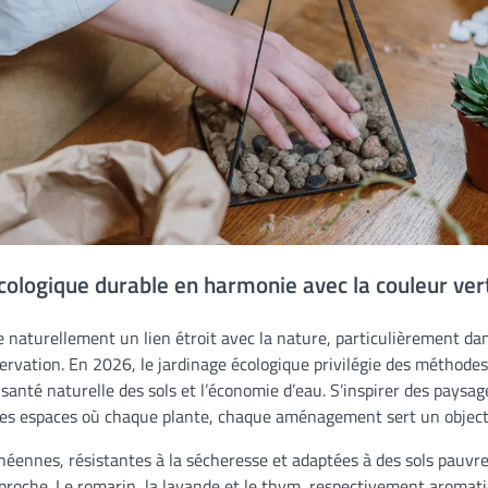
écologique durable en harmonie avec la couleur vert
e naturellement un lien étroit avec la nature, particulièrement dan
éservation. En 2026, le jardinage écologique privilégie des méthode
la santé naturelle des sols et l’économie d’eau. S’inspirer des pays
es espaces où chaque plante, chaque aménagement sert un objecti
néennes, résistantes à la sécheresse et adaptées à des sols pauvre
proche. Le romarin, la lavande et le thym, respectivement aromati