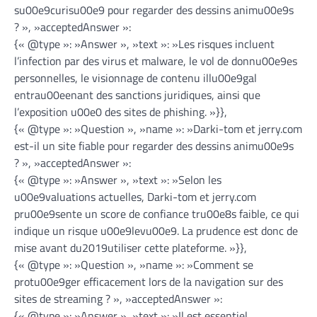
su00e9curisu00e9 pour regarder des dessins animu00e9s
? », »acceptedAnswer »:
{« @type »: »Answer », »text »: »Les risques incluent
l’infection par des virus et malware, le vol de donnu00e9es
personnelles, le visionnage de contenu illu00e9gal
entrau00eenant des sanctions juridiques, ainsi que
l’exposition u00e0 des sites de phishing. »}},
{« @type »: »Question », »name »: »Darki-tom et jerry.com
est-il un site fiable pour regarder des dessins animu00e9s
? », »acceptedAnswer »:
{« @type »: »Answer », »text »: »Selon les
u00e9valuations actuelles, Darki-tom et jerry.com
pru00e9sente un score de confiance tru00e8s faible, ce qui
indique un risque u00e9levu00e9. La prudence est donc de
mise avant du2019utiliser cette plateforme. »}},
{« @type »: »Question », »name »: »Comment se
protu00e9ger efficacement lors de la navigation sur des
sites de streaming ? », »acceptedAnswer »:
{« @type »: »Answer », »text »: »Il est essentiel