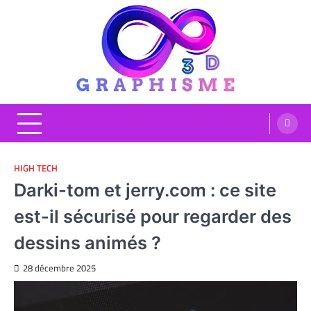
Skip
to
content
Graphisme 3D
Blog Graphisme et High tech
HIGH TECH
Darki-tom et jerry.com : ce site
est-il sécurisé pour regarder des
dessins animés ?
28 décembre 2025