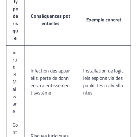
Ty
pe
de
Conséquences pot
Exemple concret
ris
entielles
qu
e
Vi
ru
s
Infection des appar
Installation de logic
et
eils, perte de donn
iels espions via des
M
ées, ralentissemen
publicités malveilla
al
t système
ntes
w
ar
e
Co
nt
Risques juridiques,