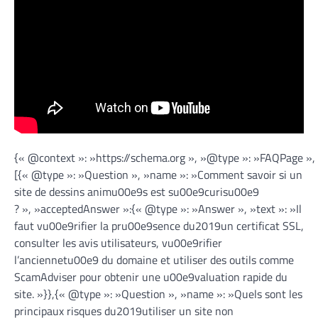
{« @context »: »https://schema.org », »@type »: »FAQPage »,
[{« @type »: »Question », »name »: »Comment savoir si un
site de dessins animu00e9s est su00e9curisu00e9
? », »acceptedAnswer »:{« @type »: »Answer », »text »: »Il
faut vu00e9rifier la pru00e9sence du2019un certificat SSL,
consulter les avis utilisateurs, vu00e9rifier
l’anciennetu00e9 du domaine et utiliser des outils comme
ScamAdviser pour obtenir une u00e9valuation rapide du
site. »}},{« @type »: »Question », »name »: »Quels sont les
principaux risques du2019utiliser un site non