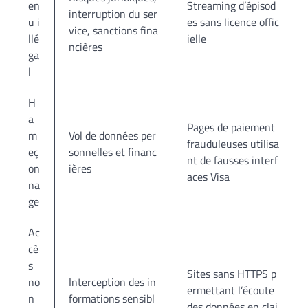
en
Streaming d’épisod
interruption du ser
u i
es sans licence offic
vice, sanctions fina
llé
ielle
ncières
ga
l
H
a
Pages de paiement
m
Vol de données per
frauduleuses utilisa
eç
sonnelles et financ
nt de fausses interf
on
ières
aces Visa
na
ge
Ac
cè
s
Sites sans HTTPS p
no
Interception des in
ermettant l’écoute
n
formations sensibl
des données en clai