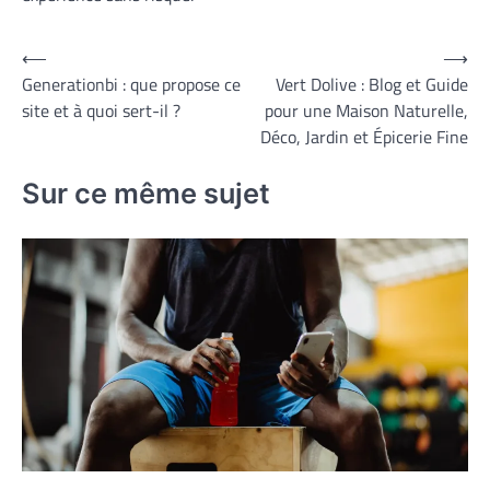
Navigation
⟵
⟶
Generationbi : que propose ce
Vert Dolive : Blog et Guide
de
site et à quoi sert-il ?
pour une Maison Naturelle,
l’article
Déco, Jardin et Épicerie Fine
Sur ce même sujet