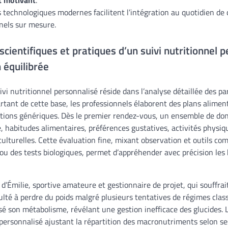
s technologiques modernes facilitent l’intégration au quotidien de 
nels sur mesure.
cientifiques et pratiques d’un suivi nutritionnel 
 équilibrée
i nutritionnel personnalisé réside dans l’analyse détaillée des par
rtant de cette base, les professionnels élaborent des plans alimen
ptions génériques. Dès le premier rendez-vous, un ensemble de donn
, habitudes alimentaires, préférences gustatives, activités physiq
 culturelles. Cette évaluation fine, mixant observation et outils 
 ou des tests biologiques, permet d’appréhender avec précision les
d’Émilie, sportive amateure et gestionnaire de projet, qui souffrai
culté à perdre du poids malgré plusieurs tentatives de régimes clas
sé son métabolisme, révélant une gestion inefficace des glucides. 
personnalisé ajustant la répartition des macronutriments selon ses