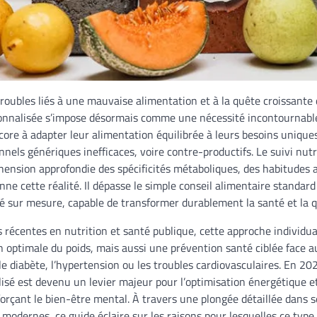
roubles liés à une mauvaise alimentation et à la quête croissante 
sonnalisée s’impose désormais comme une nécessité incontournable
core à adapter leur alimentation équilibrée à leurs besoins uniqu
onnels génériques inefficaces, voire contre-productifs. Le suivi nut
ension approfondie des spécificités métaboliques, des habitudes a
nne cette réalité. Il dépasse le simple conseil alimentaire standar
 sur mesure, capable de transformer durablement la santé et la qu
 récentes en nutrition et santé publique, cette approche individua
 optimale du poids, mais aussi une prévention santé ciblée face a
le diabète, l’hypertension ou les troubles cardiovasculaires. En 202
lisé est devenu un levier majeur pour l’optimisation énergétique e
forçant le bien-être mental. À travers une plongée détaillée dans
s modernes, ce guide éclaire sur les raisons pour lesquelles ce t