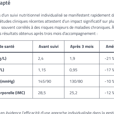
dapté
 d’un suivi nutritionnel individualisé se manifestent rapidement d
études cliniques récentes attestent d’un impact significatif sur p
s, souvent corrélés à des risques majeurs de maladies chroniques. 
es résultats obtenus après trois mois d’accompagnement :
de santé
Avant suivi
Après 3 mois
Amél
g/L)
2,4
1,9
-21 
/L)
1,15
0,95
-17 
e (mmHg)
145/90
130/80
-10 
rporelle (IMC)
28,5
25,2
-12 
en évidence l’efficacité d’une approche individualisée dans la gest