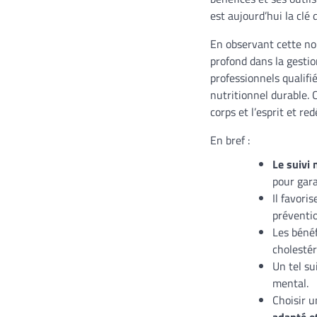
est aujourd’hui la clé
En observant cette no
profond dans la gestio
professionnels qualifié
nutritionnel durable. 
corps et l’esprit et red
En bref :
Le suivi 
pour gara
Il favori
préventi
Les bénéf
cholestér
Un tel su
mental.
Choisir 
adapté e