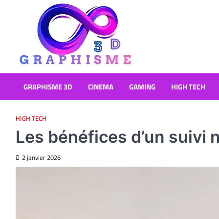
Skip
to
content
Graphisme 3D
Blog Graphisme et High tech
GRAPHISME 3D
CINEMA
GAMING
HIGH TECH
HIGH TECH
Les bénéfices d’un suivi 
2 janvier 2026