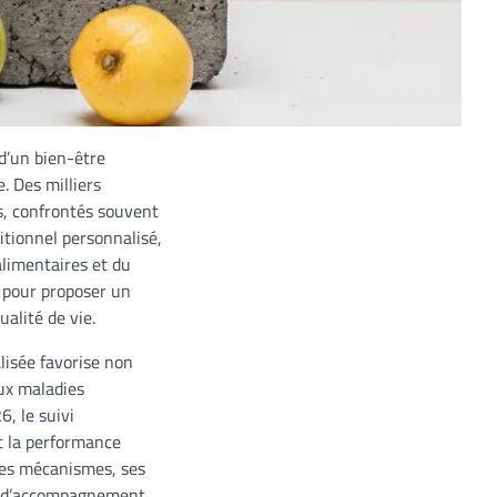
d’un bien-être
. Des milliers
es, confrontés souvent
ritionnel personnalisé,
limentaires et du
d pour proposer un
alité de vie.
lisée favorise non
ux maladies
6, le suivi
t la performance
 ses mécanismes, ses
ype d’accompagnement