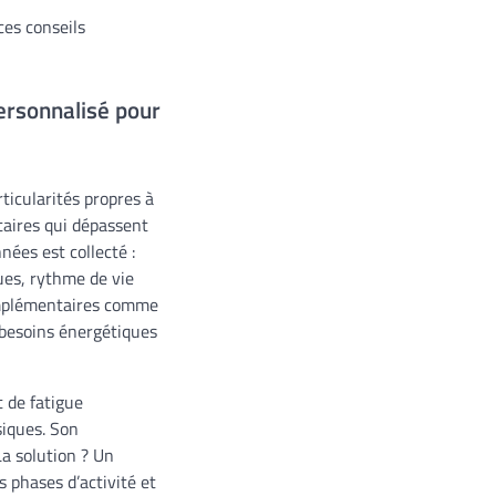
ces conseils
personnalisé pour
ticularités propres à
taires qui dépassent
ées est collecté :
ues, rythme de vie
complémentaires comme
 besoins énergétiques
t de fatigue
siques. Son
La solution ? Un
 phases d’activité et