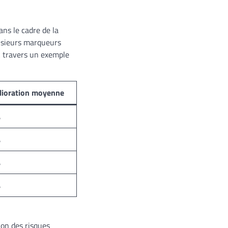
ans le cadre de la
lusieurs marqueurs
À travers un exemple
ioration moyenne
%
%
%
%
ion des risques