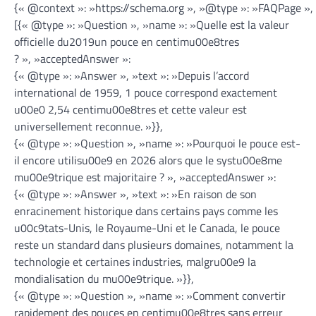
{« @context »: »https://schema.org », »@type »: »FAQPage »,
[{« @type »: »Question », »name »: »Quelle est la valeur
officielle du2019un pouce en centimu00e8tres
? », »acceptedAnswer »:
{« @type »: »Answer », »text »: »Depuis l’accord
international de 1959, 1 pouce correspond exactement
u00e0 2,54 centimu00e8tres et cette valeur est
universellement reconnue. »}},
{« @type »: »Question », »name »: »Pourquoi le pouce est-
il encore utilisu00e9 en 2026 alors que le systu00e8me
mu00e9trique est majoritaire ? », »acceptedAnswer »:
{« @type »: »Answer », »text »: »En raison de son
enracinement historique dans certains pays comme les
u00c9tats-Unis, le Royaume-Uni et le Canada, le pouce
reste un standard dans plusieurs domaines, notamment la
technologie et certaines industries, malgru00e9 la
mondialisation du mu00e9trique. »}},
{« @type »: »Question », »name »: »Comment convertir
rapidement des pouces en centimu00e8tres sans erreur