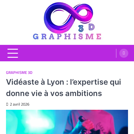
Skip
to
content
Graphisme 3D
Blog Graphisme et High tech
GRAPHISME 3D
Vidéaste à Lyon : l’expertise qui
donne vie à vos ambitions
2 avril 2026