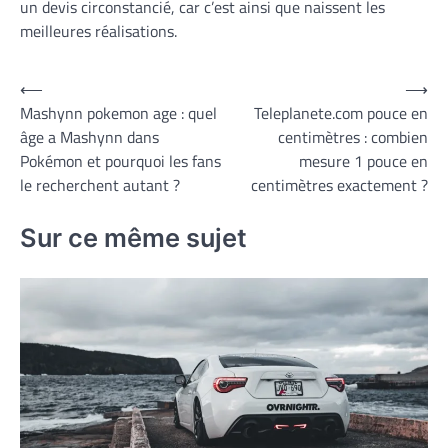
un devis circonstancié, car c’est ainsi que naissent les
meilleures réalisations.
Navigation
⟵
⟶
Mashynn pokemon age : quel
Teleplanete.com pouce en
de
âge a Mashynn dans
centimètres : combien
l’article
Pokémon et pourquoi les fans
mesure 1 pouce en
le recherchent autant ?
centimètres exactement ?
Sur ce même sujet