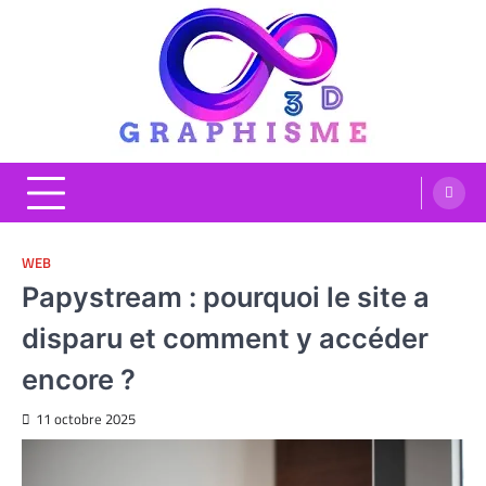
Skip
to
content
Graphisme 3D
Blog Graphisme et High tech
WEB
Papystream : pourquoi le site a
disparu et comment y accéder
encore ?
11 octobre 2025