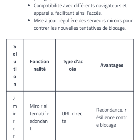
Compatibilité avec différents navigateurs et
appareils, facilitant ainsi l’accès.
Mise à jour régulière des serveurs miroirs pour
contrer les nouvelles tentatives de blocage.
S
ol
u
Fonction
Type d’ac
Avantages
ti
nalité
cès
o
n
Z
m
Miroir al
Redondance, r
ir
ternatif r
URL direc
ésilience contr
r
edondan
te
e blocage
o
t
r