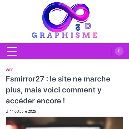
Skip
to
content
Graphisme 3D
Blog Graphisme et High tech
WEB
Fsmirror27 : le site ne marche
plus, mais voici comment y
accéder encore !
14 octobre 2025