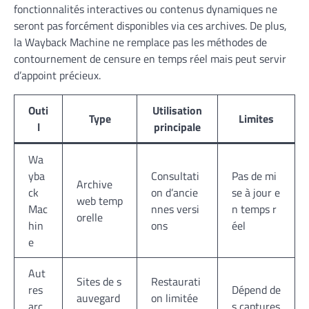
fonctionnalités interactives ou contenus dynamiques ne
seront pas forcément disponibles via ces archives. De plus,
la Wayback Machine ne remplace pas les méthodes de
contournement de censure en temps réel mais peut servir
d’appoint précieux.
Outi
Utilisation
Type
Limites
l
principale
Wa
yba
Consultati
Pas de mi
Archive
ck
on d’ancie
se à jour e
web temp
Mac
nnes versi
n temps r
orelle
hin
ons
éel
e
Aut
Sites de s
Restaurati
res
Dépend de
auvegard
on limitée
arc
s captures