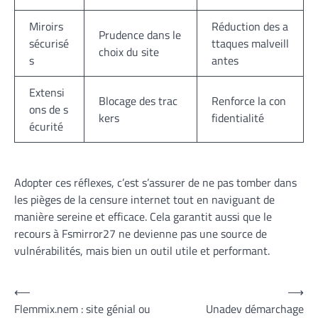
Miroirs
Réduction des a
Prudence dans le
sécurisé
ttaques malveill
choix du site
s
antes
Extensi
Blocage des trac
Renforce la con
ons de s
kers
fidentialité
écurité
Adopter ces réflexes, c’est s’assurer de ne pas tomber dans
les pièges de la censure internet tout en naviguant de
manière sereine et efficace. Cela garantit aussi que le
recours à Fsmirror27 ne devienne pas une source de
vulnérabilités, mais bien un outil utile et performant.
Navigation
⟵
⟶
Flemmix.nem : site génial ou
Unadev démarchage
de