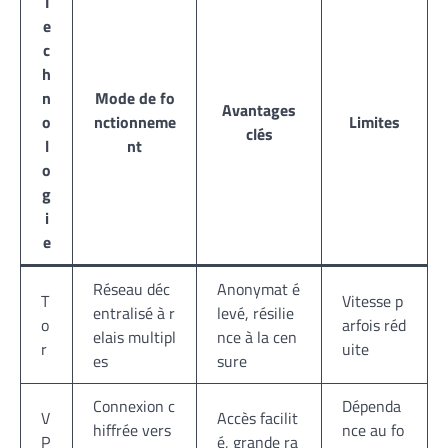
T
e
c
h
n
Mode de fo
Avantages
o
nctionneme
Limites
clés
l
nt
o
g
i
e
Réseau déc
Anonymat é
T
Vitesse p
entralisé à r
levé, résilie
o
arfois réd
elais multipl
nce à la cen
r
uite
es
sure
Connexion c
Dépenda
V
Accès facilit
hiffrée vers
nce au fo
P
é, grande ra