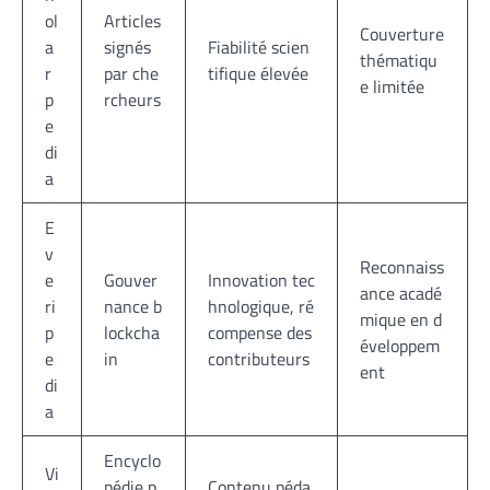
ol
Articles
Couverture
a
signés
Fiabilité scien
thématiqu
r
par che
tifique élevée
e limitée
p
rcheurs
e
di
a
E
v
Reconnaiss
e
Gouver
Innovation tec
ance acadé
ri
nance b
hnologique, ré
mique en d
p
lockcha
compense des
éveloppem
e
in
contributeurs
ent
di
a
Encyclo
Vi
pédie p
Contenu péda