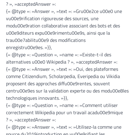
? », »acceptedAnswer »:
{« @type »: »Answer », »text »: »Gru00e2ce u00e0 une
vu00e9rification rigoureuse des sources, une
modu00e9ration collaborative associant des bots et des
u00e9diteurs expu00e9rimentu00e9s, ainsi que la
trau00e7abilitu00e9 des modifications
enregistru00e9es. »}},
{« @type »: »Question », »name »: »Existe-t-il des
alternatives u00e0 Wikipedia ? », »acceptedAnswer »:
{« @type »: »Answer », »text »: »Oui, des plateformes
comme Citizendium, Scholarpedia, Everipedia ou Vikidia
proposent des approches diffu00e9rentes, souvent
centru00e9es sur la validation experte ou des modu00e8les
technologiques innovants. »}},
{« @type »: »Question », »name »: »Comment utiliser
correctement Wikipedia pour un travail acadu00e9mique
? », »acceptedAnswer »:
{« @type »: »Answer », »text »: »Utilisez-la comme une
source du2019introduction en vu00e9rifiant les