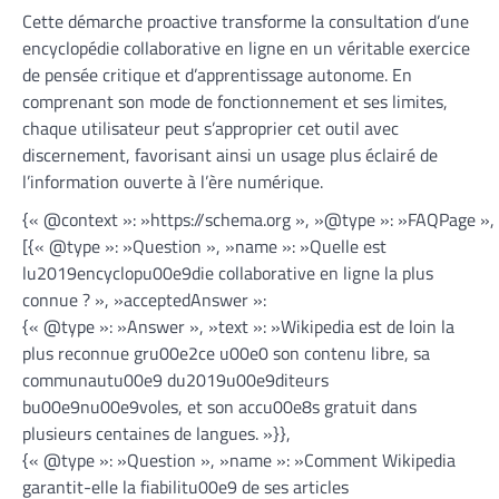
Cette démarche proactive transforme la consultation d’une
encyclopédie collaborative en ligne en un véritable exercice
de pensée critique et d’apprentissage autonome. En
comprenant son mode de fonctionnement et ses limites,
chaque utilisateur peut s’approprier cet outil avec
discernement, favorisant ainsi un usage plus éclairé de
l’information ouverte à l’ère numérique.
{« @context »: »https://schema.org », »@type »: »FAQPage »,
[{« @type »: »Question », »name »: »Quelle est
lu2019encyclopu00e9die collaborative en ligne la plus
connue ? », »acceptedAnswer »:
{« @type »: »Answer », »text »: »Wikipedia est de loin la
plus reconnue gru00e2ce u00e0 son contenu libre, sa
communautu00e9 du2019u00e9diteurs
bu00e9nu00e9voles, et son accu00e8s gratuit dans
plusieurs centaines de langues. »}},
{« @type »: »Question », »name »: »Comment Wikipedia
garantit-elle la fiabilitu00e9 de ses articles