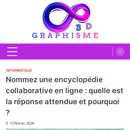
Skip
to
content
Graphisme 3D
Blog Graphisme et High tech
INFORMATIQUE
Nommez une encyclopédie
collaborative en ligne : quelle est
la réponse attendue et pourquoi
?
13 février 2026