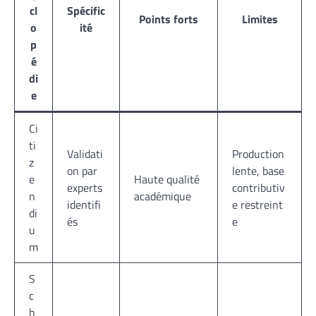
cl
Spécific
Points forts
Limites
o
ité
p
é
di
e
Ci
ti
Validati
Production
z
on par
lente, base
e
Haute qualité
experts
contributiv
n
académique
identifi
e restreint
di
és
e
u
m
S
c
h