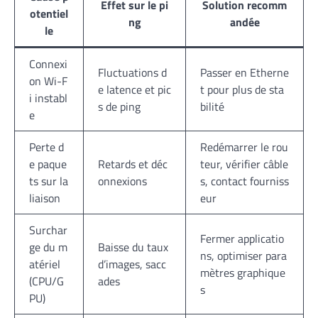
Effet sur le pi
Solution recomm
otentiel
ng
andée
le
Connexi
Fluctuations d
Passer en Etherne
on Wi-F
e latence et pic
t pour plus de sta
i instabl
s de ping
bilité
e
Perte d
Redémarrer le rou
e paque
Retards et déc
teur, vérifier câble
ts sur la
onnexions
s, contact fourniss
liaison
eur
Surchar
Fermer applicatio
ge du m
Baisse du taux
ns, optimiser para
atériel
d’images, sacc
mètres graphique
(CPU/G
ades
s
PU)