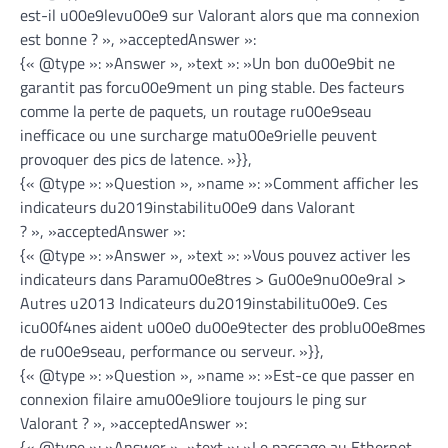
est-il u00e9levu00e9 sur Valorant alors que ma connexion
est bonne ? », »acceptedAnswer »:
{« @type »: »Answer », »text »: »Un bon du00e9bit ne
garantit pas forcu00e9ment un ping stable. Des facteurs
comme la perte de paquets, un routage ru00e9seau
inefficace ou une surcharge matu00e9rielle peuvent
provoquer des pics de latence. »}},
{« @type »: »Question », »name »: »Comment afficher les
indicateurs du2019instabilitu00e9 dans Valorant
? », »acceptedAnswer »:
{« @type »: »Answer », »text »: »Vous pouvez activer les
indicateurs dans Paramu00e8tres > Gu00e9nu00e9ral >
Autres u2013 Indicateurs du2019instabilitu00e9. Ces
icu00f4nes aident u00e0 du00e9tecter des problu00e8mes
de ru00e9seau, performance ou serveur. »}},
{« @type »: »Question », »name »: »Est-ce que passer en
connexion filaire amu00e9liore toujours le ping sur
Valorant ? », »acceptedAnswer »:
{« @type »: »Answer », »text »: »Le passage au Ethernet