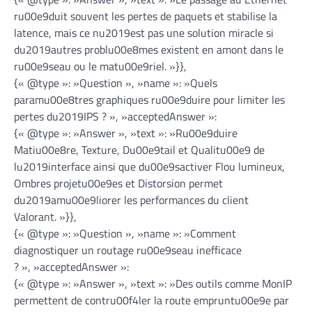
ru00e9duit souvent les pertes de paquets et stabilise la
latence, mais ce nu2019est pas une solution miracle si
du2019autres problu00e8mes existent en amont dans le
ru00e9seau ou le matu00e9riel. »}},
{« @type »: »Question », »name »: »Quels
paramu00e8tres graphiques ru00e9duire pour limiter les
pertes du2019IPS ? », »acceptedAnswer »:
{« @type »: »Answer », »text »: »Ru00e9duire
Matiu00e8re, Texture, Du00e9tail et Qualitu00e9 de
lu2019interface ainsi que du00e9sactiver Flou lumineux,
Ombres projetu00e9es et Distorsion permet
du2019amu00e9liorer les performances du client
Valorant. »}},
{« @type »: »Question », »name »: »Comment
diagnostiquer un routage ru00e9seau inefficace
? », »acceptedAnswer »:
{« @type »: »Answer », »text »: »Des outils comme MonIP
permettent de contru00f4ler la route empruntu00e9e par