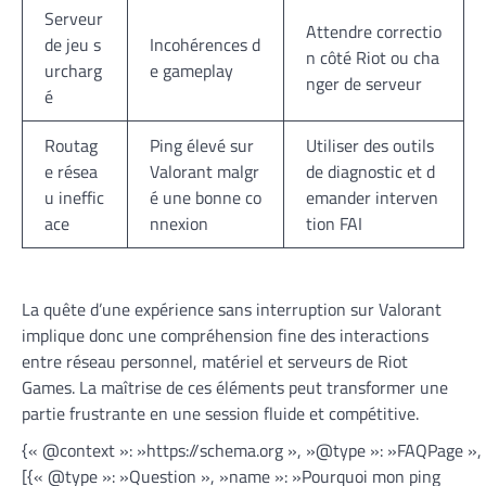
Serveur
Attendre correctio
de jeu s
Incohérences d
n côté Riot ou cha
urcharg
e gameplay
nger de serveur
é
Routag
Ping élevé sur
Utiliser des outils
e résea
Valorant malgr
de diagnostic et d
u ineffic
é une bonne co
emander interven
ace
nnexion
tion FAI
La quête d’une expérience sans interruption sur Valorant
implique donc une compréhension fine des interactions
entre réseau personnel, matériel et serveurs de Riot
Games. La maîtrise de ces éléments peut transformer une
partie frustrante en une session fluide et compétitive.
{« @context »: »https://schema.org », »@type »: »FAQPage »,
[{« @type »: »Question », »name »: »Pourquoi mon ping