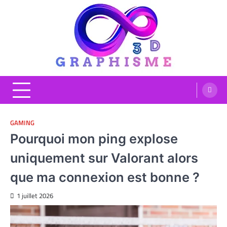
Skip
to
content
Graphisme 3D
Blog Graphisme et High tech
GAMING
Pourquoi mon ping explose
uniquement sur Valorant alors
que ma connexion est bonne ?
1 juillet 2026