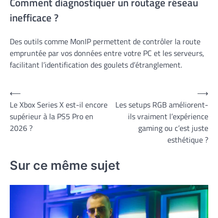
Comment diagnostiquer un routage réseau
inefficace ?
Des outils comme MonIP permettent de contrôler la route
empruntée par vos données entre votre PC et les serveurs,
facilitant l’identification des goulets d’étranglement.
Navigation
⟵
⟶
Le Xbox Series X est-il encore
Les setups RGB améliorent-
de
supérieur à la PS5 Pro en
ils vraiment l’expérience
l’article
2026 ?
gaming ou c’est juste
esthétique ?
Sur ce même sujet