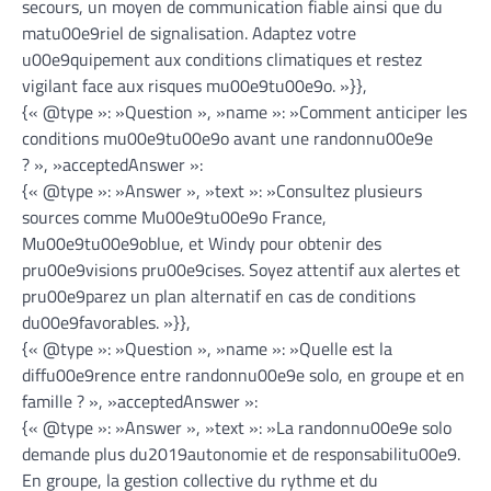
secours, un moyen de communication fiable ainsi que du
matu00e9riel de signalisation. Adaptez votre
u00e9quipement aux conditions climatiques et restez
vigilant face aux risques mu00e9tu00e9o. »}},
{« @type »: »Question », »name »: »Comment anticiper les
conditions mu00e9tu00e9o avant une randonnu00e9e
? », »acceptedAnswer »:
{« @type »: »Answer », »text »: »Consultez plusieurs
sources comme Mu00e9tu00e9o France,
Mu00e9tu00e9oblue, et Windy pour obtenir des
pru00e9visions pru00e9cises. Soyez attentif aux alertes et
pru00e9parez un plan alternatif en cas de conditions
du00e9favorables. »}},
{« @type »: »Question », »name »: »Quelle est la
diffu00e9rence entre randonnu00e9e solo, en groupe et en
famille ? », »acceptedAnswer »:
{« @type »: »Answer », »text »: »La randonnu00e9e solo
demande plus du2019autonomie et de responsabilitu00e9.
En groupe, la gestion collective du rythme et du