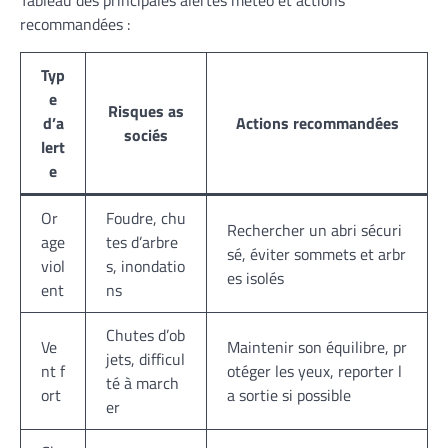
Tableau des principales alertes météo et actions
recommandées :
Typ
e
Risques as
d’a
Actions recommandées
sociés
lert
e
Or
Foudre, chu
Rechercher un abri sécuri
age
tes d’arbre
sé, éviter sommets et arbr
viol
s, inondatio
es isolés
ent
ns
Chutes d’ob
Ve
Maintenir son équilibre, pr
jets, difficul
nt f
otéger les yeux, reporter l
té à march
ort
a sortie si possible
er