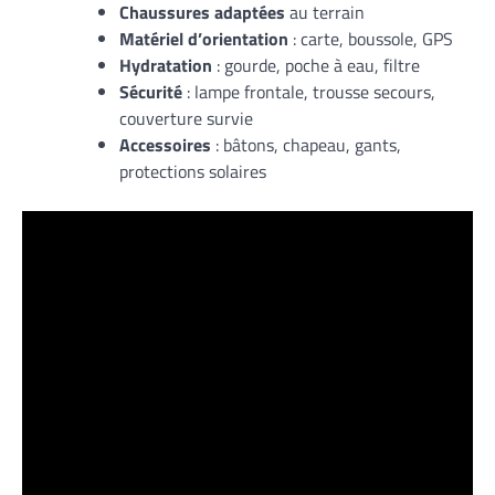
Chaussures adaptées
au terrain
Matériel d’orientation
: carte, boussole, GPS
Hydratation
: gourde, poche à eau, filtre
Sécurité
: lampe frontale, trousse secours,
couverture survie
Accessoires
: bâtons, chapeau, gants,
protections solaires