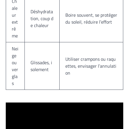
Ch
ale
Déshydrata
ur
Boire souvent, se protéger
tion, coup d
ext
du soleil, réduire l’effort
e chaleur
rê
me
Nei
ge
Utiliser crampons ou raqu
ou
Glissades, i
ettes, envisager l’annulati
ver
solement
on
gla
s