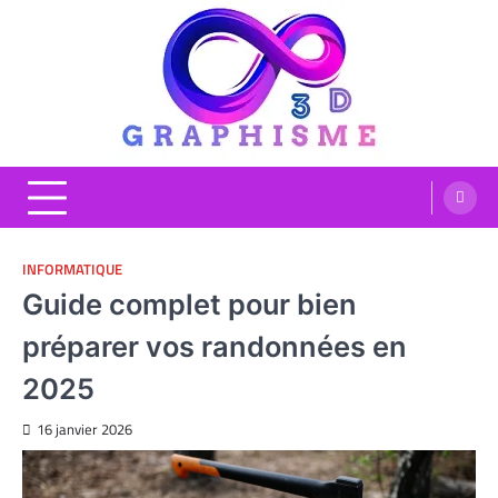
Skip
to
content
Graphisme 3D
Blog Graphisme et High tech
INFORMATIQUE
Guide complet pour bien
préparer vos randonnées en
2025
16 janvier 2026