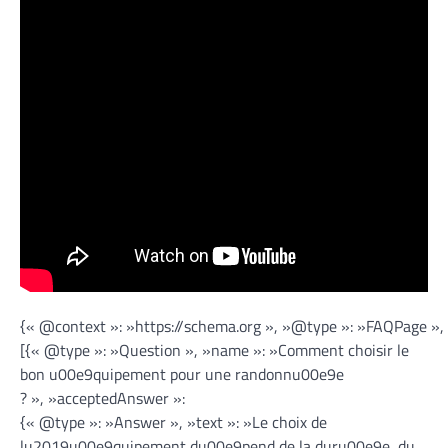
{« @context »: »https://schema.org », »@type »: »FAQPage »,
[{« @type »: »Question », »name »: »Comment choisir le
bon u00e9quipement pour une randonnu00e9e
? », »acceptedAnswer »:
{« @type »: »Answer », »text »: »Le choix de
lu2019u00e9quipement du00e9pend de la duru00e9e, du