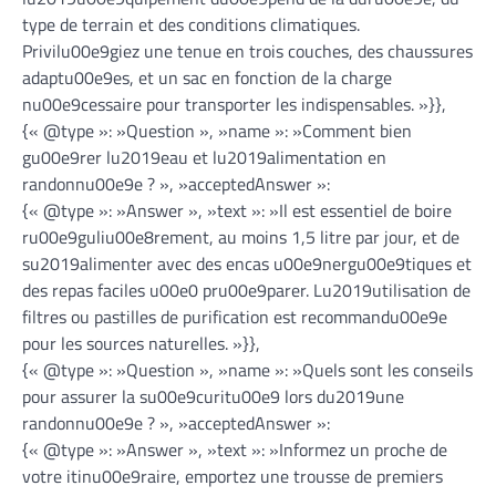
type de terrain et des conditions climatiques.
Privilu00e9giez une tenue en trois couches, des chaussures
adaptu00e9es, et un sac en fonction de la charge
nu00e9cessaire pour transporter les indispensables. »}},
{« @type »: »Question », »name »: »Comment bien
gu00e9rer lu2019eau et lu2019alimentation en
randonnu00e9e ? », »acceptedAnswer »:
{« @type »: »Answer », »text »: »Il est essentiel de boire
ru00e9guliu00e8rement, au moins 1,5 litre par jour, et de
su2019alimenter avec des encas u00e9nergu00e9tiques et
des repas faciles u00e0 pru00e9parer. Lu2019utilisation de
filtres ou pastilles de purification est recommandu00e9e
pour les sources naturelles. »}},
{« @type »: »Question », »name »: »Quels sont les conseils
pour assurer la su00e9curitu00e9 lors du2019une
randonnu00e9e ? », »acceptedAnswer »:
{« @type »: »Answer », »text »: »Informez un proche de
votre itinu00e9raire, emportez une trousse de premiers