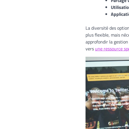
Partage v
Utilisati
Applicati
La diversité des optio
plus flexible, mais né
approfondir la gestion
vers
une ressource spé