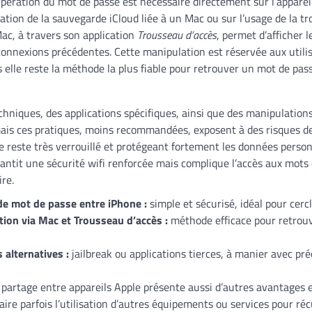
upération du mot de passe est nécessaire directement sur l’appareil
ation de la sauvegarde iCloud liée à un Mac ou sur l’usage de la t
ac, à travers son application
Trousseau d’accès
, permet d’afficher l
connexions précédentes. Cette manipulation est réservée aux utili
 elle reste la méthode la plus fiable pour retrouver un mot de pas
echniques, des applications spécifiques, ainsi que des manipulations 
mais ces pratiques, moins recommandées, exposent à des risques de
 reste très verrouillé et protégeant fortement les données person
rantit une sécurité wifi renforcée mais complique l’accès aux mots 
re.
de mot de passe entre iPhone :
simple et sécurisé, idéal pour cercl
tion via Mac et Trousseau d’accès :
méthode efficace pour retrou
 alternatives :
jailbreak ou applications tierces, à manier avec pré
partage entre appareils Apple présente aussi d’autres avantages 
aire parfois l’utilisation d’autres équipements ou services pour r