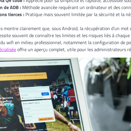
ia QR code :
Apprécié pour sa simplicité et rapidité, accessible so
on de ADB :
Méthode avancée requérant un ordinateur et des conn
ons tierces :
Pratique mais souvent limitée par la sécurité et la né
ns montre clairement que, sous Android, la récupération d’un mot d
cessite souvent de connaître les limites et les risques liés à chaqu
 du wifi en milieu professionnel, notamment la configuration de port
cialisée
offre un aperçu complet, utile pour les administrateurs r