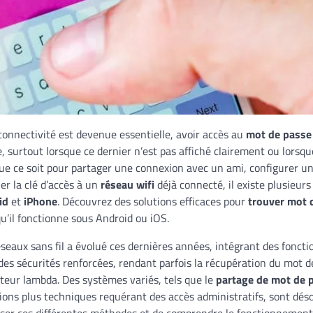
onnectivité est devenue essentielle, avoir accès au
mot de passe 
, surtout lorsque ce dernier n’est pas affiché clairement ou lorsque
e ce soit pour partager une connexion avec un ami, configurer un
er la clé d’accès à un
réseau wifi
déjà connecté, il existe plusieu
id
et
iPhone
. Découvrez des solutions efficaces pour
trouver mot 
qu’il fonctionne sous Android ou iOS.
eaux sans fil a évolué ces dernières années, intégrant des foncti
 des sécurités renforcées, rendant parfois la récupération du mot d
ateur lambda. Des systèmes variés, tels que le
partage de mot de 
ions plus techniques requérant des accès administratifs, sont désor
riser ces différentes méthodes et de comprendre le fonctionnemen