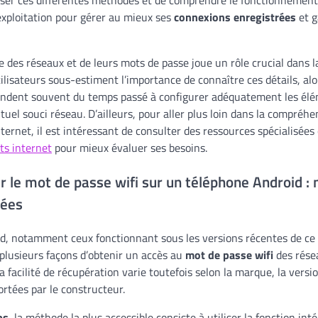
xploitation pour gérer au mieux ses
connexions enregistrées
et g
ise des réseaux et de leurs mots de passe joue un rôle crucial dans 
ilisateurs sous-estiment l’importance de connaître ces détails, alor
pendent souvent du temps passé à configurer adéquatement les élé
uel souci réseau. D’ailleurs, pour aller plus loin dans la compréhe
internet, il est intéressant de consulter des ressources spécialisée
its internet
pour mieux évaluer ses besoins.
 le mot de passe wifi sur un téléphone Android :
cées
d, notamment ceux fonctionnant sous les versions récentes de ce
t plusieurs façons d’obtenir un accès au
mot de passe wifi
des résea
a facilité de récupération varie toutefois selon la marque, la versio
rtées par le constructeur.
ps
, la méthode la plus accessible consiste à utiliser la fonction in