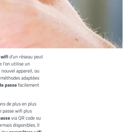
wifi
d’un réseau peut
 l’on utilise un
 nouvel appareil, ou
rs méthodes adaptées
de passe
facilement
ons de plus en plus
e passe wifi plus
passe
via QR code ou
mais disponibles. Il
t des
paramètres wifi