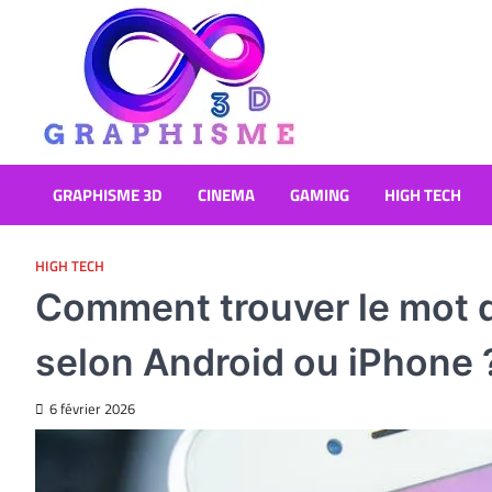
Skip
to
content
Graphisme 3D
Blog Graphisme et High tech
GRAPHISME 3D
CINEMA
GAMING
HIGH TECH
HIGH TECH
Comment trouver le mot d
selon Android ou iPhone 
6 février 2026