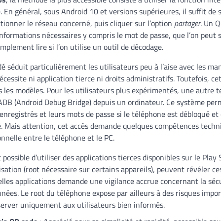
 En général, sous Android 10 et versions supérieures, il suffit de 
ctionner le réseau concerné, puis cliquer sur l’option
partager
. Un Q
informations nécessaires y compris le mot de passe, que l’on peut
plement lire si l’on utilise un outil de décodage.
dé séduit particulièrement les utilisateurs peu à l’aise avec les ma
écessite ni application tierce ni droits administratifs. Toutefois, ce
s les modèles. Pour les utilisateurs plus expérimentés, une autre 
ADB (Android Debug Bridge) depuis un ordinateur. Ce système permet
enregistrés et leurs mots de passe si le téléphone est débloqué et
é. Mais attention, cet accès demande quelques compétences techn
nelle entre le téléphone et le PC.
 possible d’utiliser des applications tierces disponibles sur le Play 
isation (root nécessaire sur certains appareils), peuvent révéler c
telles applications demande une vigilance accrue concernant la sécu
nnées. Le root du téléphone expose par ailleurs à des risques impor
server uniquement aux utilisateurs bien informés.