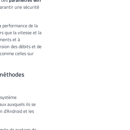
arantir une sécurité
la performance de la
s que la vitesse et la
ments et à
nsion des débits et de
s comme celles sur
 méthodes
 système
ux auxquels ils se
n d’Android et les
tégrée de partage de