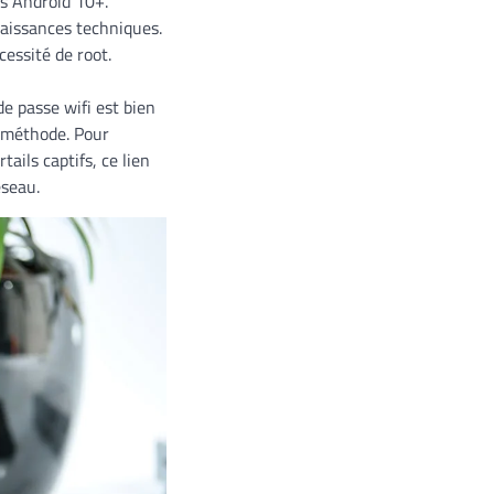
us Android 10+.
aissances techniques.
cessité de root.
e passe wifi est bien
e méthode. Pour
ails captifs, ce lien
éseau.