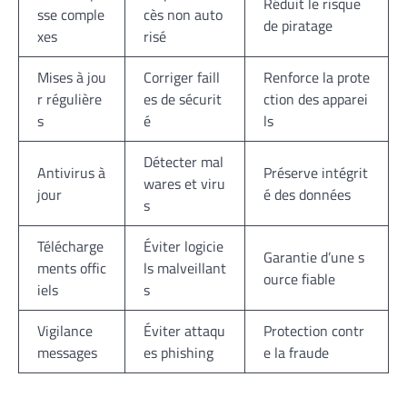
Réduit le risque
sse comple
cès non auto
de piratage
xes
risé
Mises à jou
Corriger faill
Renforce la prote
r régulière
es de sécurit
ction des apparei
s
é
ls
Détecter mal
Antivirus à
Préserve intégrit
wares et viru
jour
é des données
s
Télécharge
Éviter logicie
Garantie d’une s
ments offic
ls malveillant
ource fiable
iels
s
Vigilance
Éviter attaqu
Protection contr
messages
es phishing
e la fraude