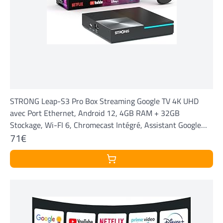
STRONG Leap-S3 Pro Box Streaming Google TV 4K UHD
avec Port Ethernet, Android 12, 4GB RAM + 32GB
Stockage, Wi-FI 6, Chromecast Intégré, Assistant Google
71€
Vocal, Dolby Atmos & Dolby Vision