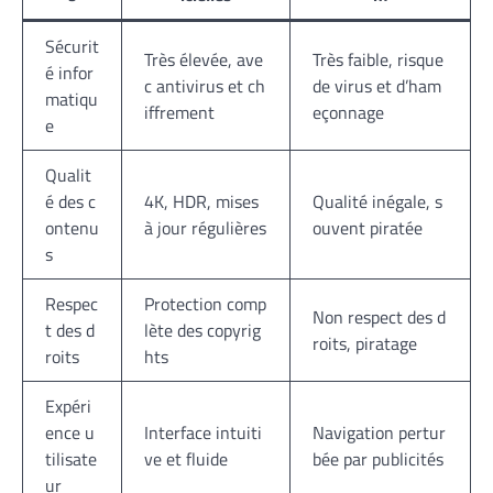
Sécurit
Très élevée, ave
Très faible, risque
é infor
c antivirus et ch
de virus et d’ham
matiqu
iffrement
eçonnage
e
Qualit
é des c
4K, HDR, mises
Qualité inégale, s
ontenu
à jour régulières
ouvent piratée
s
Respec
Protection comp
Non respect des d
t des d
lète des copyrig
roits, piratage
roits
hts
Expéri
ence u
Interface intuiti
Navigation pertur
tilisate
ve et fluide
bée par publicités
ur