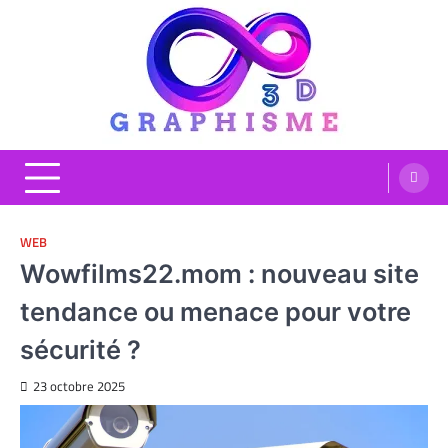
Skip
to
content
Graphisme 3D
Blog Graphisme et High tech
WEB
Wowfilms22.mom : nouveau site
tendance ou menace pour votre
sécurité ?
23 octobre 2025