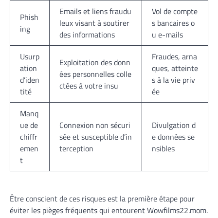
Emails et liens fraudu
Vol de compte
Phish
leux visant à soutirer
s bancaires o
ing
des informations
u e-mails
Usurp
Fraudes, arna
Exploitation des donn
ation
ques, atteinte
ées personnelles colle
d’iden
s à la vie priv
ctées à votre insu
tité
ée
Manq
ue de
Connexion non sécuri
Divulgation d
chiffr
sée et susceptible d’in
e données se
emen
terception
nsibles
t
Être conscient de ces risques est la première étape pour
éviter les pièges fréquents qui entourent Wowfilms22.mom.