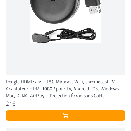
Dongle HDMI sans Fil 5G Miracast WiFi, chromecast TV
Adaptateur HDMI 1080P pour TV, Android, iOS, Windows,
Mac, DLNA, AirPlay – Projection Écran sans Câble,
21€
Streaming HD Fluide pour Films et Jeux