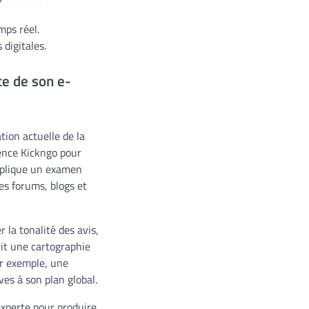
mps réel.
 digitales.
ce de son e-
tion actuelle de la
gence Kickngo pour
implique un examen
es forums, blogs et
 la tonalité des avis,
nit une cartographie
Par exemple, une
ves à son plan global.
xperte pour produire