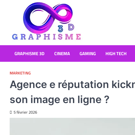
Skip
to
content
Graphisme 3D
Blog Graphisme et High tech
GRAPHISME 3D
CINEMA
GAMING
HIGH TECH
MARKETING
Agence e réputation kick
son image en ligne ?
5 février 2026