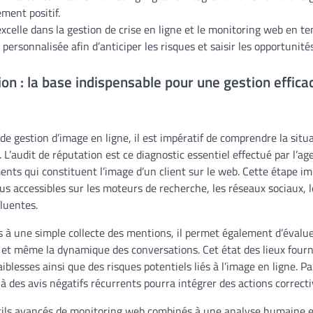
ment positif.
xcelle dans la gestion de crise en ligne et le monitoring web en te
 personnalisée afin d’anticiper les risques et saisir les opportunités
ion : la base indispensable pour une gestion effica
de gestion d’image en ligne, il est impératif de comprendre la situa
L’audit de réputation est ce diagnostic essentiel effectué par l’a
ents qui constituent l’image d’un client sur le web. Cette étape 
s accessibles sur les moteurs de recherche, les réseaux sociaux, l
luentes.
as à une simple collecte des mentions, il permet également d’évaluer
, et même la dynamique des conversations. Cet état des lieux four
aiblesses ainsi que des risques potentiels liés à l’image en ligne. 
à des avis négatifs récurrents pourra intégrer des actions correcti
utils avancés de monitoring web combinés à une analyse humaine e