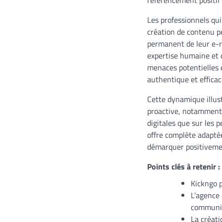
Les professionnels qui
création de contenu pe
permanent de leur e-r
expertise humaine et d
menaces potentielles 
authentique et effica
Cette dynamique illust
proactive, notamment d
digitales que sur les 
offre complète adapté
démarquer positivemen
Points clés à retenir :
Kickngo 
L’agence 
communic
La créati