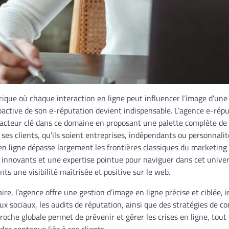
ue où chaque interaction en ligne peut influencer l’image d’un
roactive de son e-réputation devient indispensable. L’agence e-rép
cteur clé dans ce domaine en proposant une palette complète de 
 ses clients, qu’ils soient entreprises, indépendants ou personnali
en ligne dépasse largement les frontières classiques du marketing 
s innovants et une expertise pointue pour naviguer dans cet unive
nts une visibilité maîtrisée et positive sur le web.
ire, l’agence offre une gestion d’image en ligne précise et ciblée, 
ux sociaux, les audits de réputation, ainsi que des stratégies de c
oche globale permet de prévenir et gérer les crises en ligne, tout
des contenus liés à ses clients.