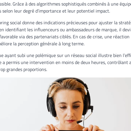
ssible. Grâce à des algorithmes sophistiqués combinés à une équipe
s selon leur degré d’importance et leur potentiel impact.
ring social donne des indications précieuses pour ajuster la stra
 en identifiant les influenceurs ou ambassadeurs de marque, il devi
avorable via des partenariats ciblés. En cas de crise, une réactio
méliore la perception générale à long terme.
 ayant subi une polémique sur un réseau social illustre bien l’effi
e a permis une intervention en moins de deux heures, contrôlant ai
rop grandes proportions.