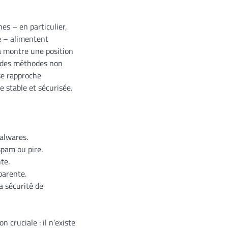
nes – en particulier,
e – alimentent
a montre une position
ar des méthodes non
 se rapproche
e stable et sécurisée.
malwares.
pam ou pire.
te.
parente.
 sécurité de
n cruciale : il n’existe