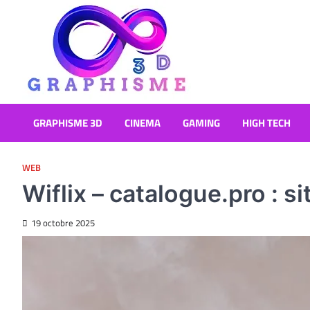
Skip
to
content
Graphisme 3D
Blog Graphisme et High tech
GRAPHISME 3D
CINEMA
GAMING
HIGH TECH
WEB
Wiflix – catalogue.pro : si
19 octobre 2025