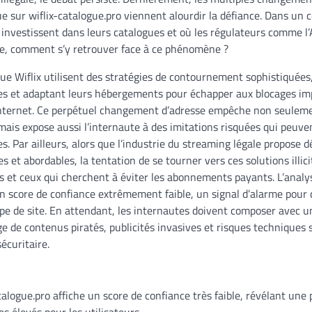
 sur wiflix-catalogue.pro viennent alourdir la défiance. Dans un c
s investissent dans leurs catalogues et où les régulateurs comme 
rie, comment s’y retrouver face à ce phénomène ?
 que Wiflix utilisent des stratégies de contournement sophistiquées,
s et adaptant leurs hébergements pour échapper aux blocages imp
internet. Ce perpétuel changement d’adresse empêche non seulemen
mais expose aussi l’internaute à des imitations risquées qui peuv
s. Par ailleurs, alors que l’industrie du streaming légale propose 
es et abordables, la tentation de se tourner vers ces solutions illi
et ceux qui cherchent à éviter les abonnements payants. L’analyse
un score de confiance extrêmement faible, un signal d’alarme pour 
 type de site. En attendant, les internautes doivent composer avec
 de contenus piratés, publicités invasives et risques techniques 
sécuritaire.
talogue.pro affiche un score de confiance très faible, révélant une