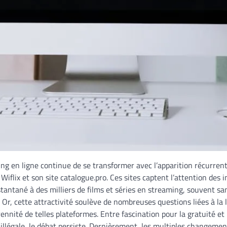
ng en ligne continue de se transformer avec l’apparition récurren
flix et son site catalogue.pro. Ces sites captent l’attention des 
stantané à des milliers de films et séries en streaming, souvent san
 Or, cette attractivité soulève de nombreuses questions liées à la l
rennité de telles plateformes. Entre fascination pour la gratuité e
n illégale, le débat persiste. Dernièrement, les multiples changemen