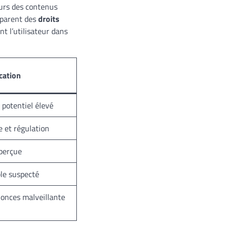
eurs des contenus
apparent des
droits
nt l’utilisateur dans
cation
 potentiel élevé
e et régulation
 perçue
ble suspecté
nonces malveillante