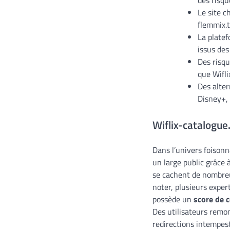
des risqu
Le site 
flemmix.t
La platef
issus des
Des risqu
que Wifli
Des alter
Disney+, 
Wiflix-catalogue.
Dans l’univers foisonn
un large public grâce 
se cachent de nombreux
noter, plusieurs exper
possède un
score de 
Des utilisateurs remo
redirections intempest