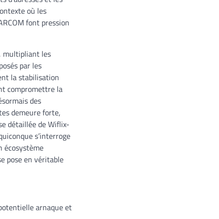
ontexte où les
l’ARCOM font pression
 multipliant les
osés par les
t la stabilisation
ent compromettre la
désormais des
cites demeure forte,
 détaillée de Wiflix-
quiconque s’interroge
 un écosystème
se pose en véritable
 potentielle arnaque et