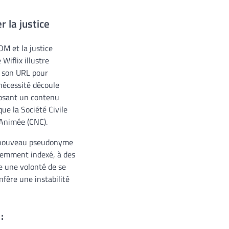
 la justice
OM et la justice
Wiflix illustre
t son URL pour
 nécessité découle
posant un contenu
que la Société Civile
 Animée (CNC).
x (nouveau pseudonyme
écemment indexé, à des
e une volonté de se
fère une instabilité
: