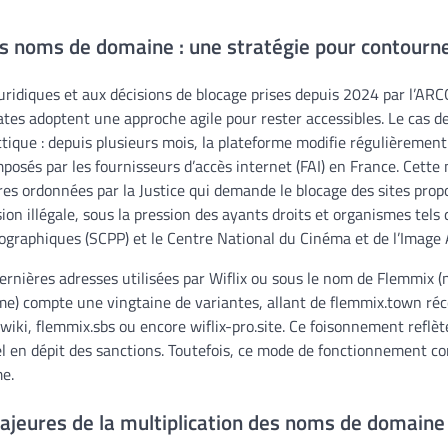
es noms de domaine : une stratégie pour contourner
juridiques et aux décisions de blocage prises depuis 2024 par l’ARC
rates adoptent une approche agile pour rester accessibles. Le cas de 
tique : depuis plusieurs mois, la plateforme modifie régulièremen
mposés par les fournisseurs d’accès internet (FAI) en France. Cette
 ordonnées par la Justice qui demande le blocage des sites pro
ion illégale, sous la pression des ayants droits et organismes tels 
graphiques (SCPP) et le Centre National du Cinéma et de l’Image
 dernières adresses utilisées par Wiflix ou sous le nom de Flemmi
rme) compte une vingtaine de variantes, allant de flemmix.town r
ki, flemmix.sbs ou encore wiflix-pro.site. Ce foisonnement reflèt
l en dépit des sanctions. Toutefois, ce mode de fonctionnement con
me.
jeures de la multiplication des noms de domaine 