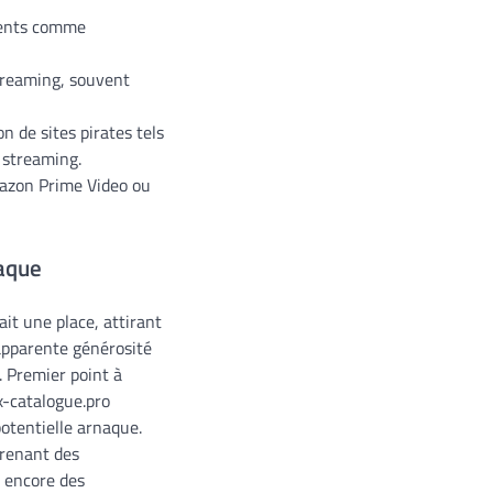
cents comme
streaming, souvent
on de sites pirates tels
 streaming.
mazon Prime Video ou
naque
ait une place, attirant
 apparente générosité
. Premier point à
x-catalogue.pro
potentielle arnaque.
prenant des
u encore des