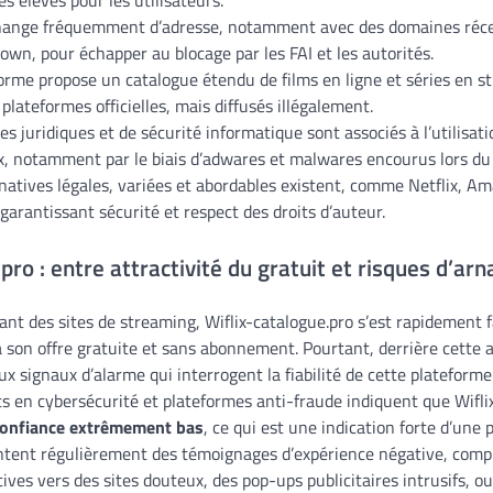
es élevés pour les utilisateurs.
change fréquemment d’adresse, notamment avec des domaines ré
own, pour échapper au blocage par les FAI et les autorités.
orme propose un catalogue étendu de films en ligne et séries en 
 plateformes officielles, mais diffusés illégalement.
es juridiques et de sécurité informatique sont associés à l’utilisati
x, notamment par le biais d’adwares et malwares encourus lors du
natives légales, variées et abordables existent, comme Netflix, A
garantissant sécurité et respect des droits d’auteur.
pro : entre attractivité du gratuit et risques d’ar
ant des sites de streaming, Wiflix-catalogue.pro s’est rapidement f
à son offre gratuite et sans abonnement. Pourtant, derrière cette
 signaux d’alarme qui interrogent la fiabilité de cette plateforme
ts en cybersécurité et plateformes anti-fraude indiquent que Wifli
confiance extrêmement bas
, ce qui est une indication forte d’une 
ntent régulièrement des témoignages d’expérience négative, com
ives vers des sites douteux, des pop-ups publicitaires intrusifs, o