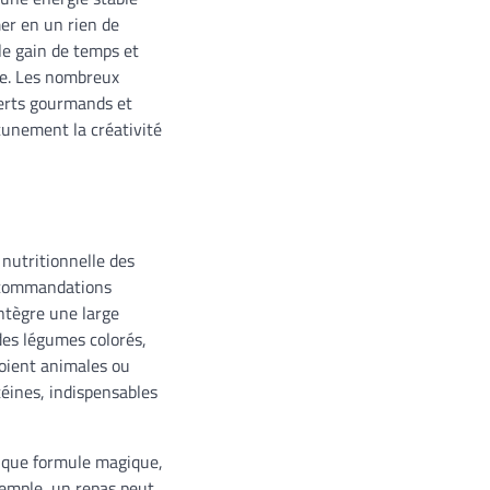
er en un rien de
le gain de temps et
lle. Les nombreux
erts gourmands et
cunement la créativité
 nutritionnelle des
recommandations
intègre une large
des légumes colorés,
soient animales ou
téines, indispensables
unique formule magique,
xemple, un repas peut