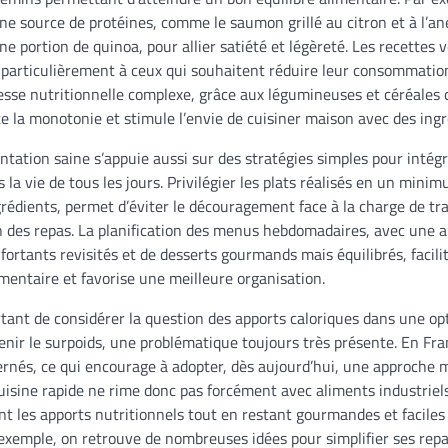
une source de protéines, comme le saumon grillé au citron et à l’
e portion de quinoa, pour allier satiété et légèreté. Les recettes 
 particulièrement à ceux qui souhaitent réduire leur consommatio
hesse nutritionnelle complexe, grâce aux légumineuses et céréales
ite la monotonie et stimule l’envie de cuisiner maison avec des ingr
ntation saine s’appuie aussi sur des stratégies simples pour intégr
la vie de tous les jours. Privilégier les plats réalisés en un min
rédients, permet d’éviter le découragement face à la charge de tr
n des repas. La planification des menus hebdomadaires, avec une a
nfortants revisités et de desserts gourmands mais équilibrés, facili
limentaire et favorise une meilleure organisation.
tant de considérer la question des apports caloriques dans une op
ir le surpoids, une problématique toujours très présente. En Fran
ernés, ce qui encourage à adopter, dès aujourd’hui, une approche 
cuisine rapide ne rime donc pas forcément avec aliments industriel
t les apports nutritionnels tout en restant gourmandes et faciles 
 exemple, on retrouve de nombreuses idées pour simplifier ses rep