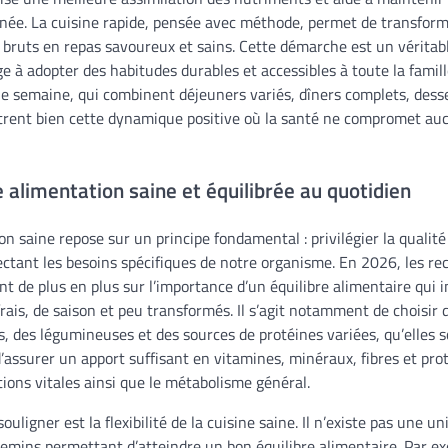
urnée. La cuisine rapide, pensée avec méthode, permet de transform
 bruts en repas savoureux et sains. Cette démarche est un véritab
e à adopter des habitudes durables et accessibles à toute la fami
 semaine, qui combinent déjeuners variés, dîners complets, dess
ustrent bien cette dynamique positive où la santé ne compromet au
e alimentation saine et équilibrée au quotidien
on saine repose sur un principe fondamental : privilégier la qualité
ectant les besoins spécifiques de notre organisme. En 2026, les 
ent de plus en plus sur l’importance d’un équilibre alimentaire qui 
ais, de saison et peu transformés. Il s’agit notamment de choisir 
, des légumineuses et des sources de protéines variées, qu’elles 
d’assurer un apport suffisant en vitamines, minéraux, fibres et pro
tions vitales ainsi que le métabolisme général.
ouligner est la flexibilité de la cuisine saine. Il n’existe pas une 
hemins permettant d’atteindre un bon équilibre alimentaire. Par e