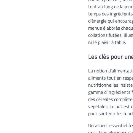
tout au long de la jo
temps des ingrédients
d’énergie qui encourag
menus élaborés chaque
collations futées, ill
ni le plaisir à table.
Les clés pour un
La notion d’alimentati
aliments tout en resp
nutritionnelles insist
gamme d’ingrédients fr
des céréales complètes
végétales. Le but est 
pour soutenir les fonc
Un aspect essentiel à s
mais bien plusieurs c