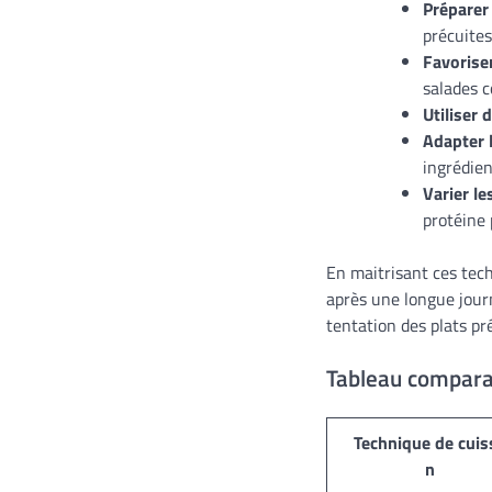
Préparer
précuites
Favoriser
salades 
Utiliser
Adapter l
ingrédien
Varier le
protéine 
En maitrisant ces tec
après une longue jour
tentation des plats pr
Tableau comparat
Technique de cuis
n