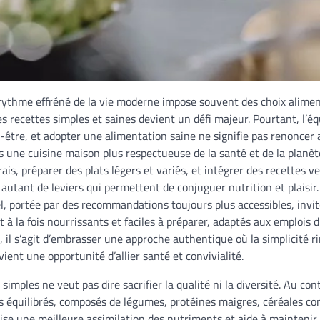
ythme effréné de la vie moderne impose souvent des choix alimen
des recettes simples et saines devient un défi majeur. Pourtant, l’éq
être, et adopter une alimentation saine ne signifie pas renoncer au
 une cuisine maison plus respectueuse de la santé et de la planète
ais, préparer des plats légers et variés, et intégrer des recettes v
autant de leviers qui permettent de conjuguer nutrition et plaisir
el, portée par des recommandations toujours plus accessibles, invit
nt à la fois nourrissants et faciles à préparer, adaptés aux emplois
s, il s’agit d’embrasser une approche authentique où la simplicité
ient une opportunité d’allier santé et convivialité.
simples ne veut pas dire sacrifier la qualité ni la diversité. Au con
ts équilibrés, composés de légumes, protéines maigres, céréales c
ise une meilleure assimilation des nutriments et aide à maintenir