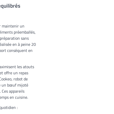
quilibrés
ur maintenir un
’aliments préemballés,
 préparation sans
réalisée en à peine 20
pport conséquent en
aximisent les atouts
et offre un repas
 Cookeo, robot de
me un bœuf mijoté
 Ces appareils
temps en cuisine.
quotidien :