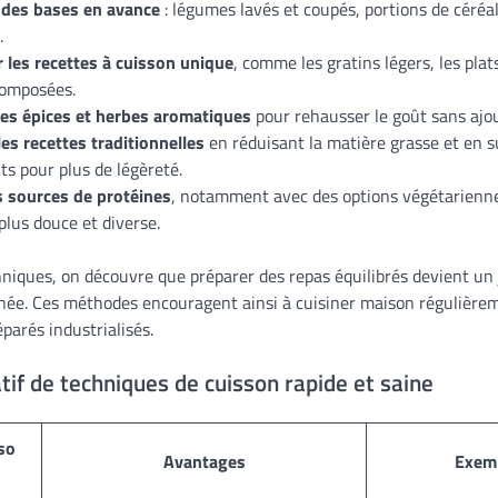
 des bases en avance
: légumes lavés et coupés, portions de céréa
.
 les recettes à cuisson unique
, comme les gratins légers, les plat
composées.
 des épices et herbes aromatiques
pour rehausser le goût sans ajou
es recettes traditionnelles
en réduisant la matière grasse et en s
ts pour plus de légèreté.
s sources de protéines
, notamment avec des options végétarienn
plus douce et diverse.
hniques, on découvre que préparer des repas équilibrés devient un
née. Ces méthodes encouragent ainsi à cuisiner maison régulièreme
éparés industrialisés.
if de techniques de cuisson rapide et saine
so
Avantages
Exemp