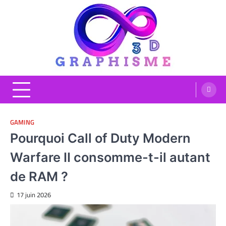
Skip
to
content
Graphisme 3D
Blog Graphisme et High tech
GAMING
Pourquoi Call of Duty Modern
Warfare II consomme-t-il autant
de RAM ?
17 juin 2026