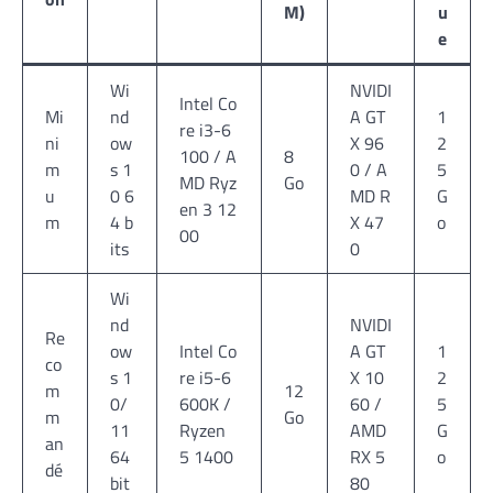
M)
u
e
Wi
NVIDI
Intel Co
Mi
nd
A GT
1
re i3-6
ni
ow
X 96
2
100 / A
8
m
s 1
0 / A
5
MD Ryz
Go
u
0 6
MD R
G
en 3 12
m
4 b
X 47
o
00
its
0
Wi
nd
NVIDI
Re
ow
Intel Co
A GT
1
co
s 1
re i5-6
X 10
2
m
12
0/
600K /
60 /
5
m
Go
11
Ryzen
AMD
G
an
64
5 1400
RX 5
o
dé
bit
80