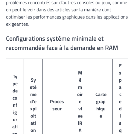
problèmes rencontrés sur d’autres consoles ou jeux, comme
on peut le voir dans des articles sur la manière dont
optimiser les performances graphiques dans les applications
exigeantes.
Configurations système minimale et
recommandée face à la demande en RAM
E
M
s
Ty
Sy
é
p
pe
stè
m
a
de
me
oir
Carte
c
co
d’e
Proces
e
grap
e
nf
xpl
seur
vi
hiqu
d
ig
oit
ve
e
i
ur
ati
(R
s
ati
on
A
q
on