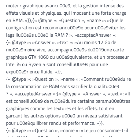
moteur graphique avancu00e9, et la gestion intense des
effets visuels et physiques, qui imposent une forte charge
en RAM. »}},{« @type »: »Question », »name »: »Quelle
configuration est recommandu00e9e pour u00e9viter les
lags liu00e9s u00e0 la RAM ? », »acceptedAnswer »:
{« @type »: »Answer », »text »: »Au moins 12 Go de
mu00e9moire vive, accompagnu00e9s du2019une carte
graphique GTX 1060 ou u00e9quivalente, et un processeur
Intel i5 ou Ryzen 5 sont conseillu00e9s pour une
expu00e9rience fluide. »}},
{« @type »: »Question », »name »: »Comment ru00e9duire
la consommation de RAM sans sacrifier la qualitu00e9
? », »acceptedAnswer »:{« @type »: »Answer », »text »: »Il
est conseillu00e9 de ru00e9duire certains paramu00e8tres
graphiques comme les textures et les effets, tout en
gardant les autres options u00e0 un niveau satisfaisant
pour u00e9quilibrer rendu et performance. »}},
{« @type »: »Question », »name »: »Le jeu consomme-t-il