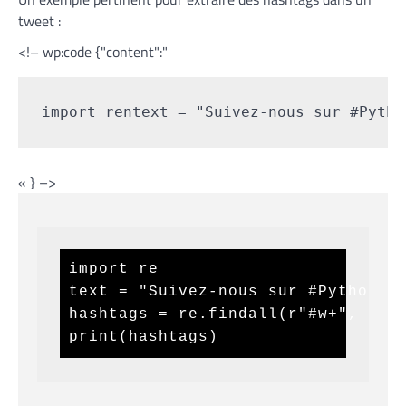
tweet :
<!– wp:code {"content":"
import rentext = "Suivez-nous sur #Pytho
« } –>
import re

text = "Suivez-nous sur #Python #r
hashtags = re.findall(r"#w+", text
print(hashtags)