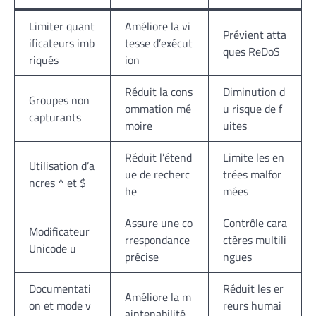
Limiter quant
Améliore la vi
Prévient atta
ificateurs imb
tesse d’exécut
ques ReDoS
riqués
ion
Réduit la cons
Diminution d
Groupes non
ommation mé
u risque de f
capturants
moire
uites
Réduit l’étend
Limite les en
Utilisation d’a
ue de recherc
trées malfor
ncres ^ et $
he
mées
Assure une co
Contrôle cara
Modificateur
rrespondance
ctères multili
Unicode u
précise
ngues
Documentati
Réduit les er
Améliore la m
on et mode v
reurs humai
aintenabilité