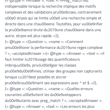
{« @type »: »Answer », »text »: »Preg_match est
indispensable lorsque la recherche implique des motifs
complexes et des validations pru00e9cises, contrairement
u00e0 strpos qui se limite u00e0 une recherche simple et
directe dans une chau00eene. Toutefois, pour vu00e9rifier
la pru00e9sence brute du2019une chau00eene dans une
autre, strpos est plus rapide. »}},
{« @type »: »Question », »name »: »Comment
amu00e9liorer la performance du2019une regex complexe
? », »acceptedAnswer »:{« @type »: »Answer », »text »: »Il
faut limiter lu2019usage des quantificateurs
imbriquu00e9s, privilu00e9gier les classes
pru00e9du00e9finies, utiliser des groupes non capturants
lorsque cu2019est possible et ancrer
pru00e9cisu00e9ment ses expressions avec ^ et $. »}},
{« @type »: »Question », »name »: »Quelles erreurs
courantes u00e9vitent les du00e9veloppeurs
du00e9butants avec preg_match ? », »acceptedAnswer »:
{« @type »: »Answer », »text »: »Les erreurs les plus