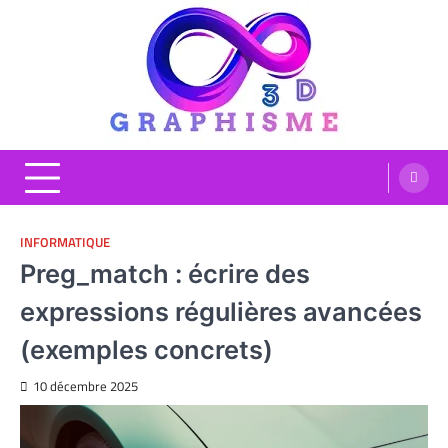
Skip
to
content
Graphisme 3D
Blog Graphisme et High tech
INFORMATIQUE
Preg_match : écrire des
expressions régulières avancées
(exemples concrets)
10 décembre 2025