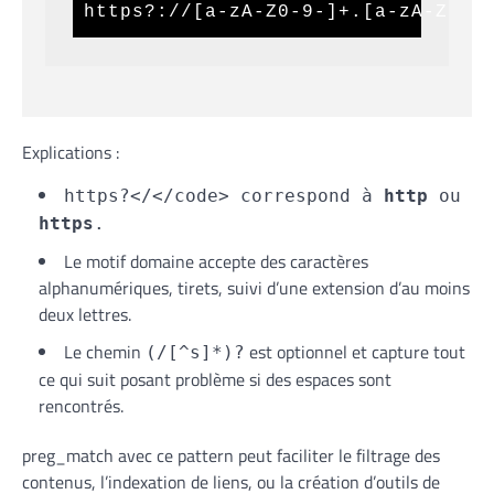
https?://[a-zA-Z0-9-]+.[a-zA-Z]{2
Explications :
https?</</code> correspond à
http
ou
https
.
Le motif domaine accepte des caractères
alphanumériques, tirets, suivi d’une extension d’au moins
deux lettres.
Le chemin
est optionnel et capture tout
(/[^s]*)?
ce qui suit posant problème si des espaces sont
rencontrés.
preg_match avec ce pattern peut faciliter le filtrage des
contenus, l’indexation de liens, ou la création d’outils de