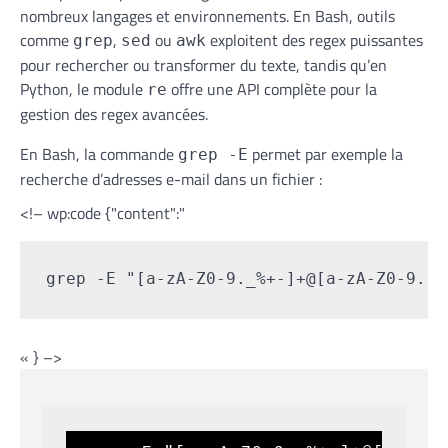
nombreux langages et environnements. En Bash, outils
comme
,
ou
exploitent des regex puissantes
grep
sed
awk
pour rechercher ou transformer du texte, tandis qu’en
Python, le module
offre une API complète pour la
re
gestion des regex avancées.
En Bash, la commande
permet par exemple la
grep -E
recherche d’adresses e-mail dans un fichier :
<!– wp:code {"content":"
grep -E "[a-zA-Z0-9._%+-]+@[a-zA-Z0-9.-]
« } –>