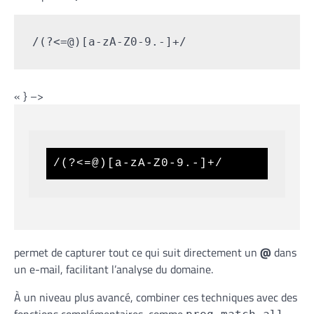
/(?<=@)[a-zA-Z0-9.-]+/
« } –>
/(?<=@)[a-zA-Z0-9.-]+/
permet de capturer tout ce qui suit directement un
@
dans
un e-mail, facilitant l’analyse du domaine.
À un niveau plus avancé, combiner ces techniques avec des