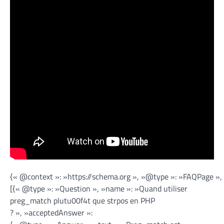
{« @context »: »https://schema.org », »@type »: »FAQPage »,
[{« @type »: »Question », »name »: »Quand utiliser
preg_match plutu00f4t que strpos en PHP
? », »acceptedAnswer »: