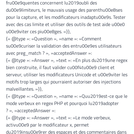
fru00e9quentes concernent lu2019oubli des
du00e9limiteurs, le mauvais usage des parenthu00e8ses
pour la capture, et les modificateurs inadaptu00e9s. Tester
avec des cas limite et utiliser des outils de test aide u00e0
u00e9viter ces piu00e8ges. »}},
{« @type »: »Question », »name »: »Comment
su00e9curiser la validation des entru00e9es utilisateurs
avec preg_match ? », »acceptedAnswer »:
{« @type »: »Answer », »text »: »En plus du2019une regex
bien construite, il faut valider cu00f4tu00e9 client et
serveur, utiliser les modificateurs Unicode et u00e9viter les
motifs trop larges qui pourraient autoriser des injections
malveillantes. »}},
{« @type »: »Question », »name »: »Quu2019est-ce que le
mode verbeux en regex PHP et pourquoi lu2019adopter
? », »acceptedAnswer »:
{« @type »: »Answer », »text »: »Le mode verbeux,
activu00e9 par le modificateur x, permet
du2019insu00e9rer des espaces et des commentaires dans