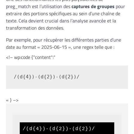
preg_match est l’utilisation des
captures de groupes
pour
extraire des portions spécifiques au sein d’une chaîne de
texte. Cela devient crucial dans l’analyse avancée et la
transformation des données.
Par exemple, pour récupérer les différentes parties d’une
date au format « 2025-06-15 », une regex telle que :
<!– wp:code {"content":"
/(d{4})-(d{2})-(d{2})/
« } –>
/(d{4})-(d{2})-(d{2})/