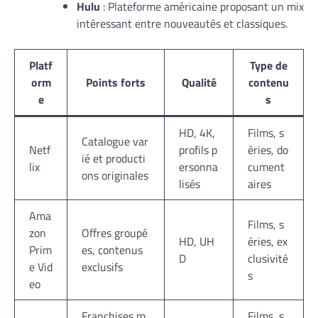
Hulu
: Plateforme américaine proposant un mix
intéressant entre nouveautés et classiques.
Platf
Type de
orm
Points forts
Qualité
contenu
e
s
HD, 4K,
Films, s
Catalogue var
Netf
profils p
éries, do
ié et producti
lix
ersonna
cument
ons originales
lisés
aires
Ama
Films, s
zon
Offres groupé
HD, UH
éries, ex
Prim
es, contenus
D
clusivité
e Vid
exclusifs
s
eo
Franchises m
Films, s