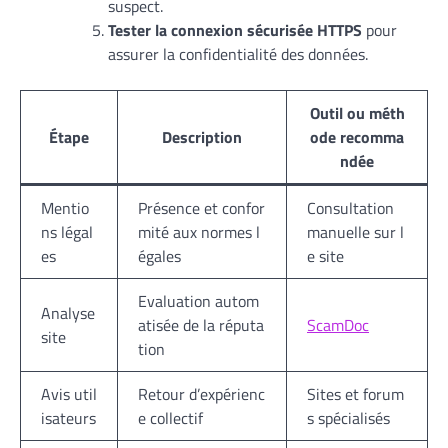
suspect.
Tester la connexion sécurisée HTTPS
pour
assurer la confidentialité des données.
Outil ou méth
Étape
Description
ode recomma
ndée
Mentio
Présence et confor
Consultation
ns légal
mité aux normes l
manuelle sur l
es
égales
e site
Evaluation autom
Analyse
atisée de la réputa
ScamDoc
site
tion
Avis util
Retour d’expérienc
Sites et forum
isateurs
e collectif
s spécialisés