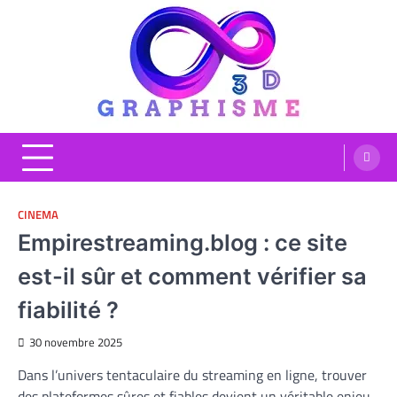
Skip
to
content
Graphisme 3D
Blog Graphisme et High tech
CINEMA
Empirestreaming.blog : ce site
est-il sûr et comment vérifier sa
fiabilité ?
30 novembre 2025
Dans l’univers tentaculaire du streaming en ligne, trouver
des plateformes sûres et fiables devient un véritable enjeu