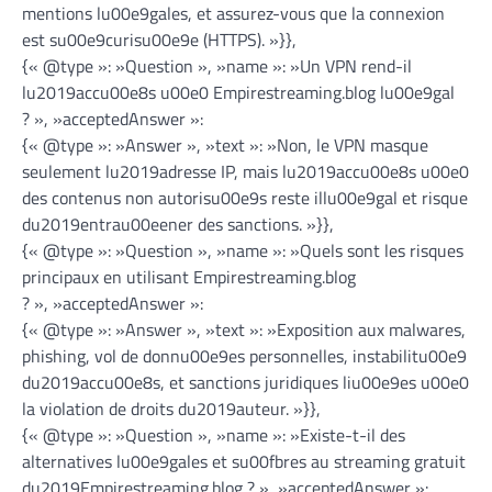
mentions lu00e9gales, et assurez-vous que la connexion
est su00e9curisu00e9e (HTTPS). »}},
{« @type »: »Question », »name »: »Un VPN rend-il
lu2019accu00e8s u00e0 Empirestreaming.blog lu00e9gal
? », »acceptedAnswer »:
{« @type »: »Answer », »text »: »Non, le VPN masque
seulement lu2019adresse IP, mais lu2019accu00e8s u00e0
des contenus non autorisu00e9s reste illu00e9gal et risque
du2019entrau00eener des sanctions. »}},
{« @type »: »Question », »name »: »Quels sont les risques
principaux en utilisant Empirestreaming.blog
? », »acceptedAnswer »:
{« @type »: »Answer », »text »: »Exposition aux malwares,
phishing, vol de donnu00e9es personnelles, instabilitu00e9
du2019accu00e8s, et sanctions juridiques liu00e9es u00e0
la violation de droits du2019auteur. »}},
{« @type »: »Question », »name »: »Existe-t-il des
alternatives lu00e9gales et su00fbres au streaming gratuit
du2019Empirestreaming.blog ? », »acceptedAnswer »: