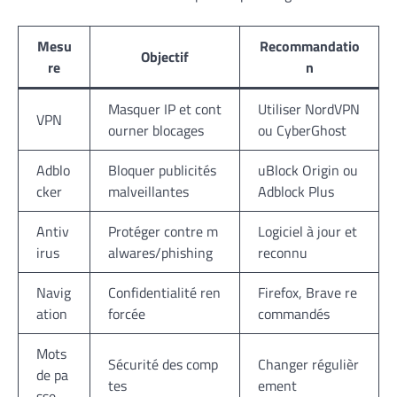
Mesu
Recommandatio
Objectif
re
n
Masquer IP et cont
Utiliser NordVPN
VPN
ourner blocages
ou CyberGhost
Adblo
Bloquer publicités
uBlock Origin ou
cker
malveillantes
Adblock Plus
Antiv
Protéger contre m
Logiciel à jour et
irus
alwares/phishing
reconnu
Navig
Confidentialité ren
Firefox, Brave re
ation
forcée
commandés
Mots
Sécurité des comp
Changer régulièr
de pa
tes
ement
sse