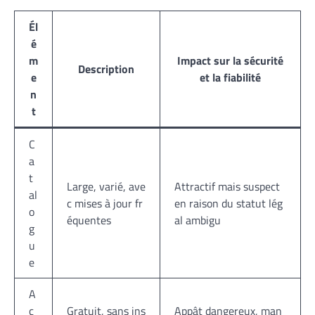
Él
é
m
Impact sur la sécurité
Description
e
et la fiabilité
n
t
C
a
t
Large, varié, ave
Attractif mais suspect
al
c mises à jour fr
en raison du statut lég
o
équentes
al ambigu
g
u
e
A
c
Gratuit, sans ins
Appât dangereux, man