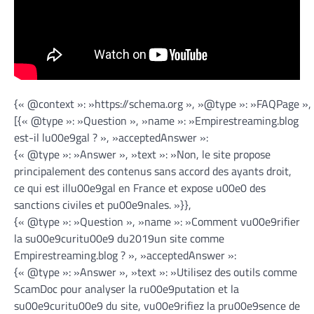
{« @context »: »https://schema.org », »@type »: »FAQPage »,
[{« @type »: »Question », »name »: »Empirestreaming.blog
est-il lu00e9gal ? », »acceptedAnswer »:
{« @type »: »Answer », »text »: »Non, le site propose
principalement des contenus sans accord des ayants droit,
ce qui est illu00e9gal en France et expose u00e0 des
sanctions civiles et pu00e9nales. »}},
{« @type »: »Question », »name »: »Comment vu00e9rifier
la su00e9curitu00e9 du2019un site comme
Empirestreaming.blog ? », »acceptedAnswer »:
{« @type »: »Answer », »text »: »Utilisez des outils comme
ScamDoc pour analyser la ru00e9putation et la
su00e9curitu00e9 du site, vu00e9rifiez la pru00e9sence de