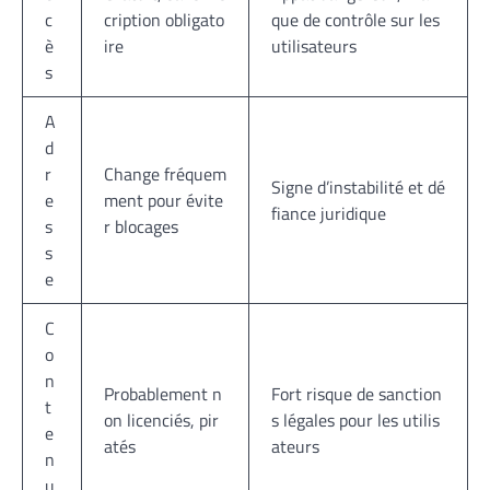
c
cription obligato
que de contrôle sur les
è
ire
utilisateurs
s
A
d
r
Change fréquem
Signe d’instabilité et dé
e
ment pour évite
fiance juridique
s
r blocages
s
e
C
o
n
Probablement n
Fort risque de sanction
t
on licenciés, pir
s légales pour les utilis
e
atés
ateurs
n
u