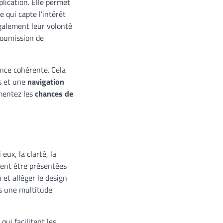
plication. Elle permet
e qui capte l’intérêt
également leur volonté
 soumission de
nce cohérente. Cela
es et une
navigation
gmentez les
chances de
 eux, la clarté, la
ivent être présentées
 et alléger le design
ns une multitude
ui facilitent les