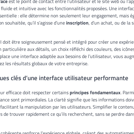
face
est le point de contact entre l’utilisateur et le site web ou l’ap
fluide et intuitive avec les fonctionnalités proposées. Une interfac
essentielle : elle détermine non seulement leur engagement, mais 
n souhaitée, qu’il s’agisse d’une
inscription
, d’un achat, ou de la
I doit être soigneusement pensé et intégré pour créer une expérie
 particulière aux détails, un choix réfléchi des couleurs, des icôn
place une interface adaptée aux besoins de l’utilisateur, vous au
z les résultats globaux de votre entreprise.
ques clés d’une interface utilisateur performante
eur efficace doit respecter certains
principes fondamentaux
. Parmi
stance sont primordiales. La clarté signifie que les informations do
cilitant la manipulation par les utilisateurs. Simplifier le contenu
rs de trouver rapidement ce qu’ils recherchent, sans se perdre da
 cohérente renforce l’expérience globale, créant des automatismes q