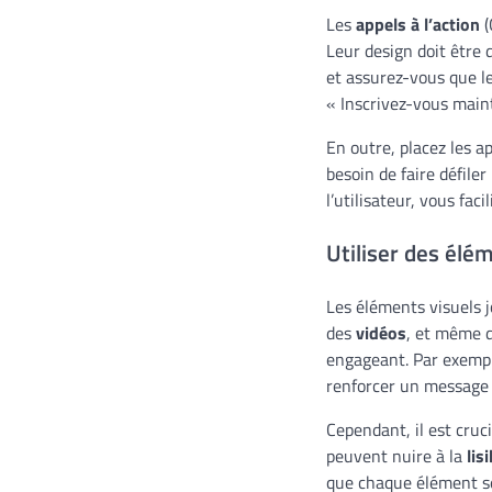
Les
appels à l’action
(
Leur design doit être d
et assurez-vous que l
« Inscrivez-vous maint
En outre, placez les ap
besoin de faire défile
l’utilisateur, vous fac
Utiliser des élé
Les éléments visuels j
des
vidéos
, et même d
engageant. Par exempl
renforcer un message p
Cependant, il est cruc
peuvent nuire à la
lisi
que chaque élément ser