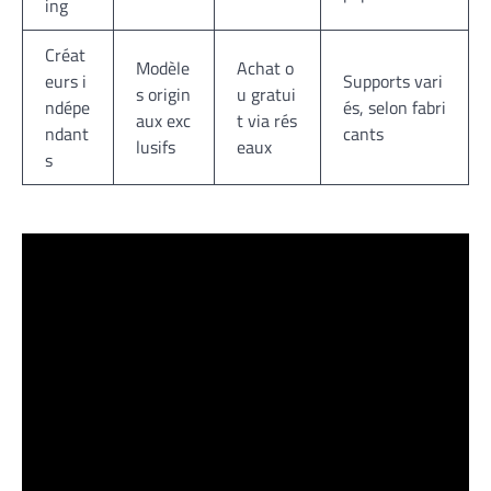
ing
Créat
Modèle
Achat o
eurs i
Supports vari
s origin
u gratui
ndépe
és, selon fabri
aux exc
t via rés
ndant
cants
lusifs
eaux
s