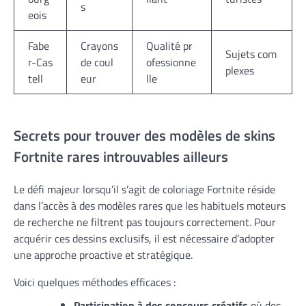
s
eois
Fabe
Crayons
Qualité pr
Sujets com
r-Cas
de coul
ofessionne
plexes
tell
eur
lle
Secrets pour trouver des modèles de skins
Fortnite rares introuvables ailleurs
Le défi majeur lorsqu’il s’agit de coloriage Fortnite réside
dans l’accès à des modèles rares que les habituels moteurs
de recherche ne filtrent pas toujours correctement. Pour
acquérir ces dessins exclusifs, il est nécessaire d’adopter
une approche proactive et stratégique.
Voici quelques méthodes efficaces :
Participation à des concours créatifs
où des