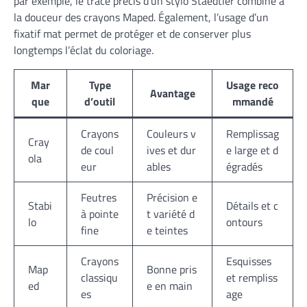
par exemple, le tracé précis d’un stylo Staedtler combiné à
la douceur des crayons Maped. Également, l’usage d’un
fixatif mat permet de protéger et de conserver plus
longtemps l’éclat du coloriage.
Mar
Type
Usage reco
Avantage
que
d’outil
mmandé
Crayons
Couleurs v
Remplissag
Cray
de coul
ives et dur
e large et d
ola
eur
ables
égradés
Feutres
Précision e
Stabi
Détails et c
à pointe
t variété d
lo
ontours
fine
e teintes
Crayons
Esquisses
Map
Bonne pris
classiqu
et rempliss
ed
e en main
es
age