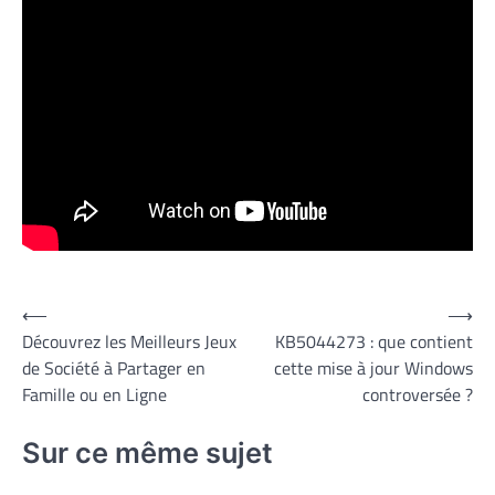
Navigation
⟵
⟶
Découvrez les Meilleurs Jeux
KB5044273 : que contient
de
de Société à Partager en
cette mise à jour Windows
l’article
Famille ou en Ligne
controversée ?
Sur ce même sujet