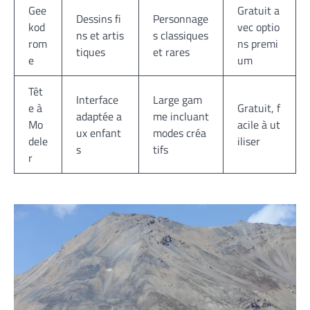
Gee
Gratuit a
Dessins fi
Personnage
kod
vec optio
ns et artis
s classiques
rom
ns premi
tiques
et rares
e
um
Têt
Interface
Large gam
e à
Gratuit, f
adaptée a
me incluant
Mo
acile à ut
ux enfant
modes créa
dele
iliser
s
tifs
r