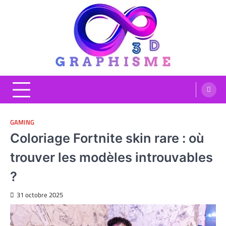
Skip
to
content
Graphisme 3D
Blog Graphisme et High tech
GAMING
Coloriage Fortnite skin rare : où
trouver les modèles introuvables
?
31 octobre 2025