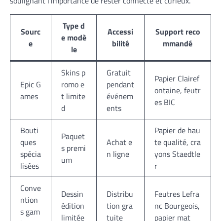
soulignant l’importance de rester connecté et curieux.
Type d
Sourc
Accessi
Support reco
e modè
e
bilité
mmandé
le
Skins p
Gratuit
Papier Clairef
Epic G
romo e
pendant
ontaine, feutr
ames
t limite
événem
es BIC
d
ents
Bouti
Papier de hau
Paquet
ques
Achat e
te qualité, cra
s premi
spécia
n ligne
yons Staedtle
um
lisées
r
Conve
Dessin
Distribu
Feutres Lefra
ntion
édition
tion gra
nc Bourgeois,
s gam
limitée
tuite
papier mat