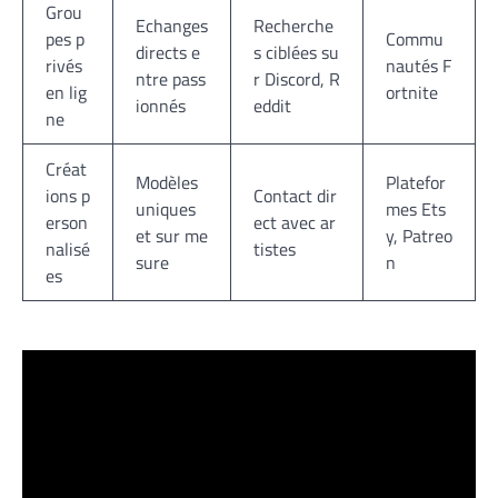
Grou
Echanges
Recherche
pes p
Commu
directs e
s ciblées su
rivés
nautés F
ntre pass
r Discord, R
en lig
ortnite
ionnés
eddit
ne
Créat
Modèles
Platefor
ions p
Contact dir
uniques
mes Ets
erson
ect avec ar
et sur me
y, Patreo
nalisé
tistes
sure
n
es