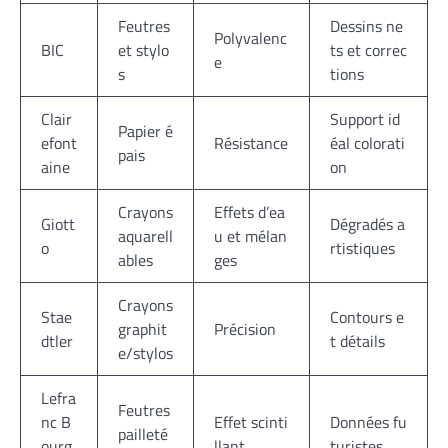
Feutres
Dessins ne
Polyvalenc
BIC
et stylo
ts et correc
e
s
tions
Clair
Support id
Papier é
efont
Résistance
éal colorati
pais
aine
on
Crayons
Effets d’ea
Giott
Dégradés a
aquarell
u et mélan
o
rtistiques
ables
ges
Crayons
Stae
Contours e
graphit
Précision
dtler
t détails
e/stylos
Lefra
Feutres
nc B
Effet scinti
Données fu
pailleté
ourg
llant
turistes