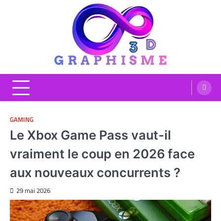
Skip
to
content
Graphisme 3D
Blog Graphisme et High tech
GAMING
Le Xbox Game Pass vaut-il
vraiment le coup en 2026 face
aux nouveaux concurrents ?
29 mai 2026