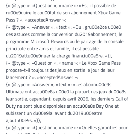
{« @type »: »Question », »name »: »Est-il possible de
ru00e9duire le cou00fbt de son abonnement Xbox Game
Pass ? », »acceptedAnswer »:
{« @type »: »Answer », »text »: »Oui, gru00e2ce u00e0
des astuces comme la conversion du2019abonnement, le
programme Microsoft Rewards ou le partage de la console
principale entre amis et famille, il est possible
du2019attu00e9nuer la charge financiu00e8re. »}},
{« @type »: »Question », »name »: »Le Xbox Game Pass
propose-t-il toujours des jeux en sortie le jour de leur
lancement ? », »acceptedAnswer »:
{« @type »: »Answer », »text »: »Les abonnu00e9s
Ultimate ont accu00e8s u00e0 la plupart des jeux du00e8s
leur sortie, cependant, depuis avril 2026, les derniers Call of
Duty ne sont plus disponibles en accu00e8s Day One et
subissent un du00e9lai avant du2019u00eatre
ajoutu00e9s. »}},
{« @type »: »Question », »name »: »Quelles garanties pour