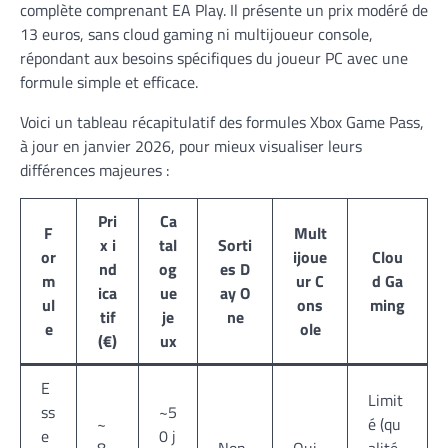
complète comprenant EA Play. Il présente un prix modéré de
13 euros, sans cloud gaming ni multijoueur console,
répondant aux besoins spécifiques du joueur PC avec une
formule simple et efficace.
Voici un tableau récapitulatif des formules Xbox Game Pass,
à jour en janvier 2026, pour mieux visualiser leurs
différences majeures :
Pri
Ca
F
Mult
x i
tal
Sorti
or
ijoue
Clou
nd
og
es D
m
ur C
d Ga
ica
ue
ay O
ul
ons
ming
tif
je
ne
e
ole
(€)
ux
E
Limit
ss
~5
~
é (qu
e
0 j
8,
Non
Oui
alité,