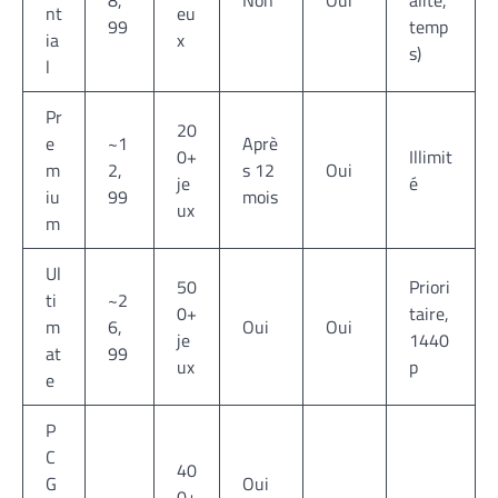
nt
eu
99
temp
ia
x
s)
l
Pr
20
e
~1
Aprè
0+
Illimit
m
2,
s 12
Oui
je
é
iu
99
mois
ux
m
Ul
50
Priori
ti
~2
0+
taire,
m
6,
Oui
Oui
je
1440
at
99
ux
p
e
P
C
40
G
Oui
0+