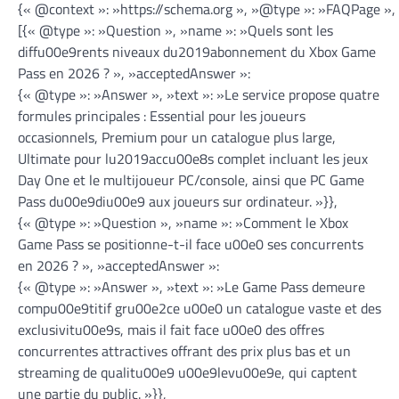
{« @context »: »https://schema.org », »@type »: »FAQPage »,
[{« @type »: »Question », »name »: »Quels sont les
diffu00e9rents niveaux du2019abonnement du Xbox Game
Pass en 2026 ? », »acceptedAnswer »:
{« @type »: »Answer », »text »: »Le service propose quatre
formules principales : Essential pour les joueurs
occasionnels, Premium pour un catalogue plus large,
Ultimate pour lu2019accu00e8s complet incluant les jeux
Day One et le multijoueur PC/console, ainsi que PC Game
Pass du00e9diu00e9 aux joueurs sur ordinateur. »}},
{« @type »: »Question », »name »: »Comment le Xbox
Game Pass se positionne-t-il face u00e0 ses concurrents
en 2026 ? », »acceptedAnswer »:
{« @type »: »Answer », »text »: »Le Game Pass demeure
compu00e9titif gru00e2ce u00e0 un catalogue vaste et des
exclusivitu00e9s, mais il fait face u00e0 des offres
concurrentes attractives offrant des prix plus bas et un
streaming de qualitu00e9 u00e9levu00e9e, qui captent
une partie du public. »}},