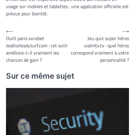
usage sur mobiles et tablettes ; une application officielle est
prévue pour bientôt.
Navigation
⟵
⟶
Outil paris surebet
Jeu quiz super héros
de
lesétoilesduturf.com : cet outil
vialmtv.tv : quel héros
l’article
améliore-t-il vraiment les
correspond vraiment à votre
chances de gain ?
personnalité ?
Sur ce même sujet