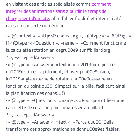
en visitant des articles spécialisés comme
comment
intégrer des animations sans alourdir le temps de
chargement d’un site
, afin d’allier fluidité et interactivité
dans un contexte numérique.
{« @context »: »https://schema.org », »@type »: »FAQPage »,
[{« @type »: »Question », »name »: »Comment fonctionne
la calculette rotation en degru00e9 sur ffbillard.org
? », »acceptedAnswer »:
{« @type »: »Answer », »text »: »Lu2019outil permet
du2019estimer rapidement, et avec pru00e9cision,
lu2019angle externe de rotation nu00e9cessaire en
fonction du point du2019impact sur la bille, facilitant ainsi
la planification des coups. »}},
{« @type »: »Question », »name »: »Pourquoi utiliser une
calculette de rotation pour progresser au billard
? », »acceptedAnswer »:
{« @type »: »Answer », »text »: »Parce quu2019elle
transforme des approximations en donnu00e9es fiables,