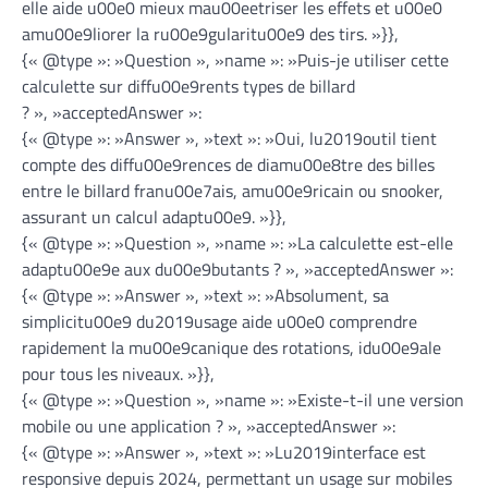
elle aide u00e0 mieux mau00eetriser les effets et u00e0
amu00e9liorer la ru00e9gularitu00e9 des tirs. »}},
{« @type »: »Question », »name »: »Puis-je utiliser cette
calculette sur diffu00e9rents types de billard
? », »acceptedAnswer »:
{« @type »: »Answer », »text »: »Oui, lu2019outil tient
compte des diffu00e9rences de diamu00e8tre des billes
entre le billard franu00e7ais, amu00e9ricain ou snooker,
assurant un calcul adaptu00e9. »}},
{« @type »: »Question », »name »: »La calculette est-elle
adaptu00e9e aux du00e9butants ? », »acceptedAnswer »:
{« @type »: »Answer », »text »: »Absolument, sa
simplicitu00e9 du2019usage aide u00e0 comprendre
rapidement la mu00e9canique des rotations, idu00e9ale
pour tous les niveaux. »}},
{« @type »: »Question », »name »: »Existe-t-il une version
mobile ou une application ? », »acceptedAnswer »:
{« @type »: »Answer », »text »: »Lu2019interface est
responsive depuis 2024, permettant un usage sur mobiles