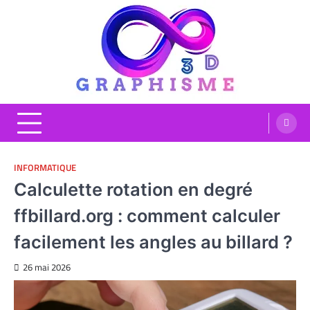
Skip
to
content
Graphisme 3D
Blog Graphisme et High tech
INFORMATIQUE
Calculette rotation en degré
ffbillard.org : comment calculer
facilement les angles au billard ?
26 mai 2026