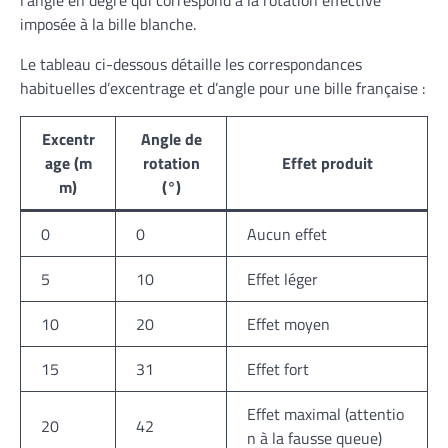
l’angle en degré qui correspond à la rotation effective
imposée à la bille blanche.
Le tableau ci-dessous détaille les correspondances
habituelles d’excentrage et d’angle pour une bille française :
Excentr
Angle de
age (m
rotation
Effet produit
m)
(°)
0
0
Aucun effet
5
10
Effet léger
10
20
Effet moyen
15
31
Effet fort
Effet maximal (attentio
20
42
n à la fausse queue)