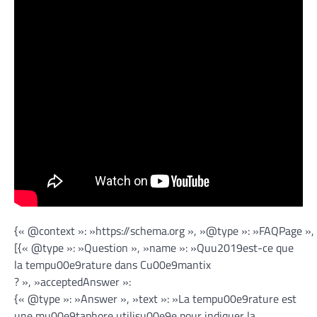
{« @context »: »https://schema.org », »@type »: »FAQPage »,
[{« @type »: »Question », »name »: »Quu2019est-ce que
la tempu00e9rature dans Cu00e9mantix
? », »acceptedAnswer »:
{« @type »: »Answer », »text »: »La tempu00e9rature est
une mu00e9taphore utilisu00e9e pour indiquer la