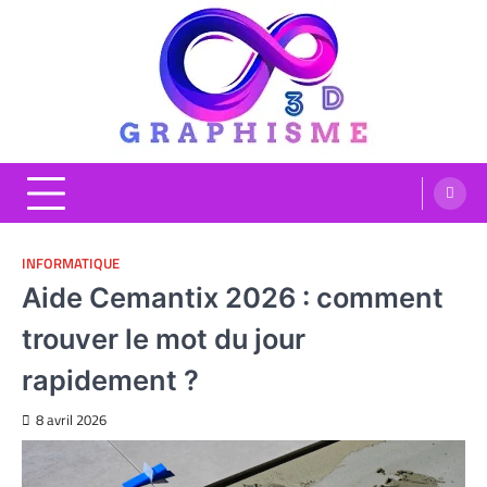
Skip
to
content
Graphisme 3D
Blog Graphisme et High tech
INFORMATIQUE
Aide Cemantix 2026 : comment
trouver le mot du jour
rapidement ?
8 avril 2026