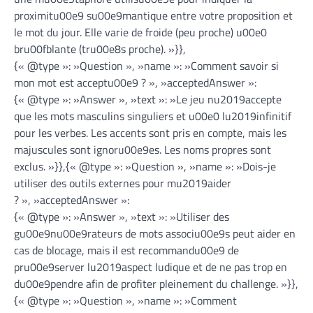
proximitu00e9 su00e9mantique entre votre proposition et
le mot du jour. Elle varie de froide (peu proche) u00e0
bru00fblante (tru00e8s proche). »}},
{« @type »: »Question », »name »: »Comment savoir si
mon mot est acceptu00e9 ? », »acceptedAnswer »:
{« @type »: »Answer », »text »: »Le jeu nu2019accepte
que les mots masculins singuliers et u00e0 lu2019infinitif
pour les verbes. Les accents sont pris en compte, mais les
majuscules sont ignoru00e9es. Les noms propres sont
exclus. »}},{« @type »: »Question », »name »: »Dois-je
utiliser des outils externes pour mu2019aider
? », »acceptedAnswer »:
{« @type »: »Answer », »text »: »Utiliser des
gu00e9nu00e9rateurs de mots associu00e9s peut aider en
cas de blocage, mais il est recommandu00e9 de
pru00e9server lu2019aspect ludique et de ne pas trop en
du00e9pendre afin de profiter pleinement du challenge. »}},
{« @type »: »Question », »name »: »Comment