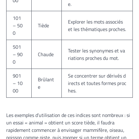
00
e.
101
Explorer les mots associés
– 50
Tiède
et les thématiques proches.
0
501
Tester les synonymes et va
– 90
Chaude
riations proches du mot.
0
901
Se concentrer sur dérivés d
Brûlant
– 10
irects et toutes formes proc
e
00
hes.
Les exemples d’utilisation de ces indices sont nombreux : si
un essai « animal » obtient un score tiède, il faudra
rapidement commencer à envisager mammifère, oiseau,
poisson comme piste, puis zoomer si un terme obtient un