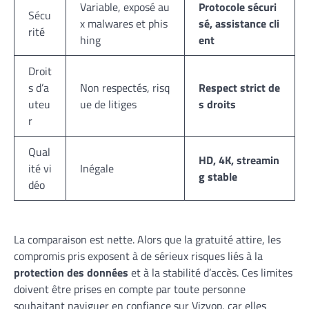
Variable, exposé au
Protocole sécuri
Sécu
x malwares et phis
sé, assistance cli
rité
hing
ent
Droit
s d’a
Non respectés, risq
Respect strict de
uteu
ue de litiges
s droits
r
Qual
HD, 4K, streamin
ité vi
Inégale
g stable
déo
La comparaison est nette. Alors que la gratuité attire, les
compromis pris exposent à de sérieux risques liés à la
protection des données
et à la stabilité d’accès. Ces limites
doivent être prises en compte par toute personne
souhaitant naviguer en confiance sur Vizvop, car elles