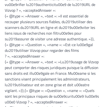
vu00e9rifier lu2019authenticitu00e9 de lu2019URL de
Vizvop ? », »acceptedAnswer »:
{« @type »: »Answer », »text »: »Il est essentiel de
recouper plusieurs sources fiables, du2019utiliser des
scanners du2019URL en ligne et du2019u00e9viter les
liens issus de recherches non filtru00e9es pour
su2019assurer de visiter une adresse authentique. »}},
{« @type »: »Question », »name »: »Est-ce lu00e9gal
du2019utiliser Vizvop pour regarder des films
? », »acceptedAnswer »:
{« @type »: »Answer », »text »: »Lu2019usage de Vizvop
peut comporter des risques juridiques puisque la diffusion
sans droits est illu00e9gale en France. Mu00eame si les
sanctions visent principalement les administrateurs,
lu2019utilisateur est en zone grise et doit u00eatre
vigilant. »}},{« @type »: »Question », »name »: »Quels
sont les principaux risques de su00e9curitu00e9 liu00e9s
u00e0 Vizvop ? », »acceptedAnswer »: