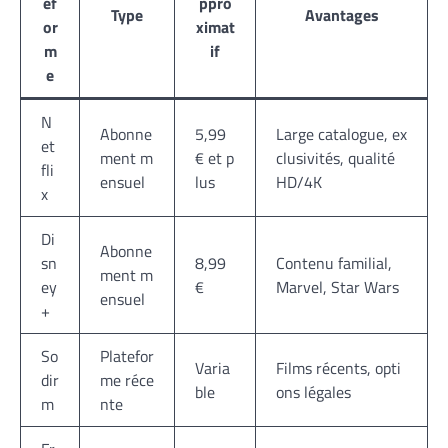
ef
ppro
Type
Avantages
or
ximat
m
if
e
N
Abonne
5,99
Large catalogue, ex
et
ment m
€ et p
clusivités, qualité
fli
ensuel
lus
HD/4K
x
Di
Abonne
sn
8,99
Contenu familial,
ment m
ey
€
Marvel, Star Wars
ensuel
+
So
Platefor
Varia
Films récents, opti
dir
me réce
ble
ons légales
m
nte