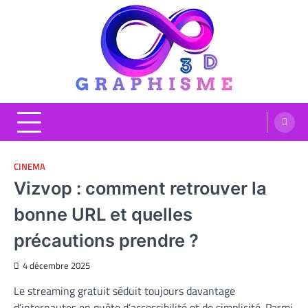
Skip
to
content
Graphisme 3D
Blog Graphisme et High tech
CINEMA
Vizvop : comment retrouver la
bonne URL et quelles
précautions prendre ?
4 décembre 2025
Le streaming gratuit séduit toujours davantage
d’internautes en quête d’accessibilité et de simplicité. Parmi