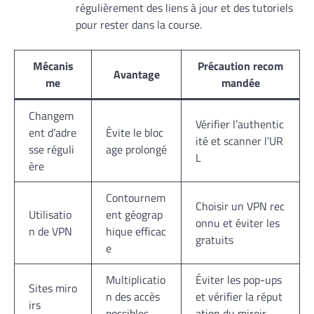
régulièrement des liens à jour et des tutoriels
pour rester dans la course.
Mécanis
Précaution recom
Avantage
me
mandée
Changem
Vérifier l’authentic
ent d’adre
Évite le bloc
ité et scanner l’UR
sse réguli
age prolongé
L
ère
Contournem
Choisir un VPN rec
Utilisatio
ent géograp
onnu et éviter les
n de VPN
hique efficac
gratuits
e
Multiplicatio
Éviter les pop-ups
Sites miro
n des accès
et vérifier la réput
irs
possibles
ation du miroir