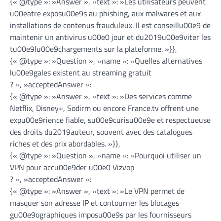
{« @type »: »Answer », »text »: »Les utilisateurs peuvent
u00eatre exposu00e9s au phishing, aux malwares et aux
installations de contenus frauduleux. Il est conseillu00e9 de
maintenir un antivirus u00e0 jour et du2019u00e9viter les
tu00e9lu00e9chargements sur la plateforme. »}},
{« @type »: »Question », »name »: »Quelles alternatives
lu00e9gales existent au streaming gratuit
? », »acceptedAnswer »:
{« @type »: »Answer », »text »: »Des services comme
Netflix, Disney+, Sodirm ou encore France.tv offrent une
expu00e9rience fiable, su00e9curisu00e9e et respectueuse
des droits du2019auteur, souvent avec des catalogues
riches et des prix abordables. »}},
{« @type »: »Question », »name »: »Pourquoi utiliser un
VPN pour accu00e9der u00e0 Vizvop
? », »acceptedAnswer »:
{« @type »: »Answer », »text »: »Le VPN permet de
masquer son adresse IP et contourner les blocages
gu00e9ographiques imposu00e9s par les fournisseurs