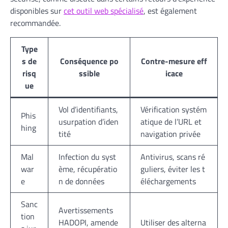
disponibles sur
cet outil web spécialisé
, est également
recommandée.
Type
s de
Conséquence po
Contre-mesure eff
risq
ssible
icace
ue
Vol d’identifiants,
Vérification systém
Phis
usurpation d’iden
atique de l’URL et
hing
tité
navigation privée
Mal
Infection du syst
Antivirus, scans ré
war
ème, récupératio
guliers, éviter les t
e
n de données
éléchargements
Sanc
Avertissements
tion
HADOPI, amende
Utiliser des alterna