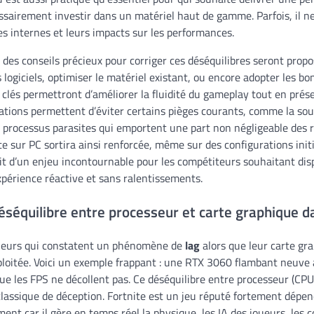
sairement investir dans un matériel haut de gamme. Parfois, il ne
s internes et leurs impacts sur les performances.
s, des conseils précieux pour corriger ces déséquilibres seront pr
 logiciels, optimiser le matériel existant, ou encore adopter les b
s clés permettront d’améliorer la fluidité du gameplay tout en prése
tions permettent d’éviter certains pièges courants, comme la sous
 processus parasites qui emportent une part non négligeable des r
te sur PC sortira ainsi renforcée, même sur des configurations ini
git d’un enjeu incontournable pour les compétiteurs souhaitant di
xpérience réactive et sans ralentissements.
séquilibre entre processeur et carte graphique d
ueurs qui constatent un phénomène de
lag
alors que leur carte gr
oitée. Voici un exemple frappant : une RTX 3060 flambant neuve 
ue les FPS ne décollent pas. Ce déséquilibre entre processeur (CPU
classique de déception. Fortnite est un jeu réputé fortement dépen
nt car il gère en temps réel la physique, les IA des joueurs, les co