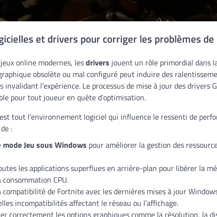
icielles et drivers pour corriger les problèmes de 
 jeux online modernes, les
drivers
jouent un rôle primordial dans la 
 graphique obsolète ou mal configuré peut induire des ralentissem
s invalidant l’expérience. Le processus de mise à jour des drivers
le pour tout joueur en quête d’optimisation.
est tout l’environnement logiciel qui influence le ressenti de perfo
de :
e
mode Jeu sous Windows
pour améliorer la gestion des ressource
utes les applications superflues en arrière-plan pour libérer la m
la consommation CPU.
la compatibilité de Fortnite avec les dernières mises à jour Windows
lles incompatibilités affectant le réseau ou l’affichage.
r correctement les options graphiques comme la résolution, la dis