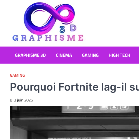
Skip
to
content
Graphisme 3D
Blog Graphisme et High tech
GRAPHISME 3D
CINEMA
GAMING
HIGH TECH
GAMING
Pourquoi Fortnite lag-il s
3 juin 2026