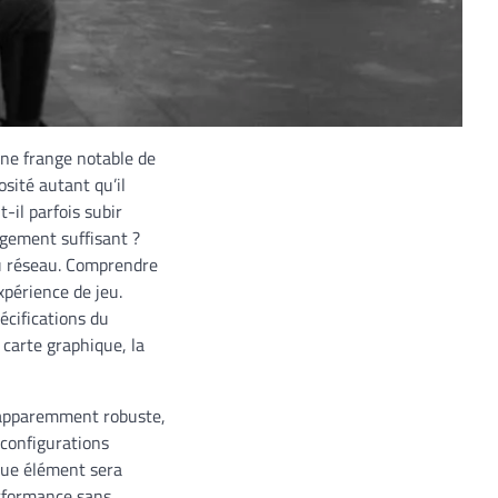
une frange notable de
sité autant qu’il
il parfois subir
rgement suffisant ?
au réseau. Comprendre
périence de jeu.
écifications du
 carte graphique, la
n apparemment robuste,
 configurations
que élément sera
erformance sans