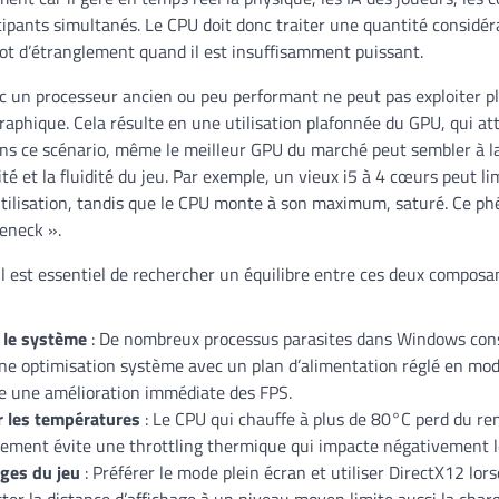
cipants simultanés. Le CPU doit donc traiter une quantité considér
lot d’étranglement quand il est insuffisamment puissant.
c un processeur ancien ou peu performant ne peut pas exploiter p
graphique. Cela résulte en une utilisation plafonnée du GPU, qui at
ans ce scénario, même le meilleur GPU du marché peut sembler à la
té et la fluidité du jeu. Par exemple, un vieux i5 à 4 cœurs peut 
tilisation, tandis que le CPU monte à son maximum, saturé. Ce 
leneck ».
il est essentiel de rechercher un équilibre entre ces deux composa
 le système
: De nombreux processus parasites dans Windows co
Une optimisation système avec un plan d’alimentation réglé en m
e une amélioration immédiate des FPS.
r les températures
: Le CPU qui chauffe à plus de 80°C perd du r
ssement évite une throttling thermique qui impacte négativement 
ages du jeu
: Préférer le mode plein écran et utiliser DirectX12 lor