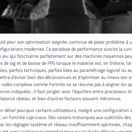
puté pour son optimisation soignée, continue de poser problème à 
figurations modernes. Ce paradoxe de performance suscite la curio
jeu qui fonctionne parfaitement sur des machines moyennes peut-
 de lag et de baisse de FPS lorsque le matériel est, en théorie, la
les, parfois techniques, parfois liées au paramétrage logiciel ou 
ettra d’éviter bien des déconvenues et d’optimiser au mieux son ex
u vidéo complexe comme Fortnite ne se résume pas à aligner les sp
nces indiquées : il faut jongler avec l’équilibre entre processeur et
a latence réseau, et bien d’autres facteurs souvent méconnus.
en détail pourquoi certains utilisateurs, malgré une configuratio
un Fortnite capricieux. Des raisons historiques aux subtilités des
par les réglages système et réseau insuffisamment optimisés, cha
eu est aussi pratique qu’essentiel pour qui souhaite délivrer une p