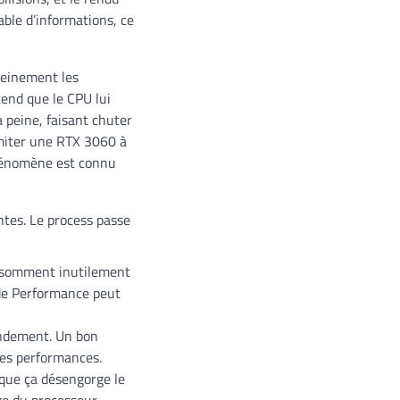
able d’informations, ce
leinement les
tend que le CPU lui
 peine, faisant chuter
limiter une RTX 3060 à
phénomène est connu
ntes. Le process passe
nsomment inutilement
ode Performance peut
endement. Un bon
les performances.
sque ça désengorge le