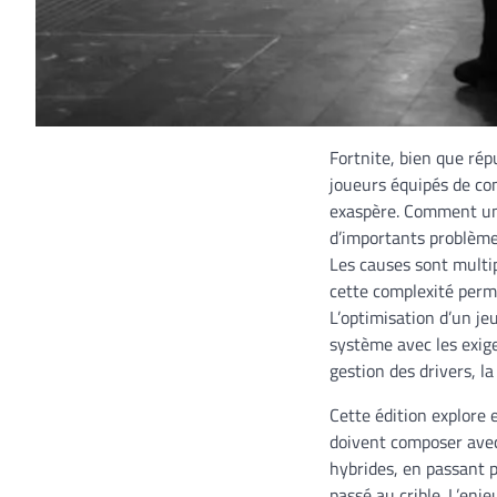
Fortnite, bien que ré
joueurs équipés de con
exaspère. Comment un 
d’importants problèmes
Les causes sont multip
cette complexité perm
L’optimisation d’un je
système avec les exige
gestion des drivers, l
Cette édition explore 
doivent composer avec 
hybrides, en passant 
passé au crible. L’enj