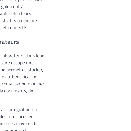
e également à
able selon leurs
istratifs ou encore
e et connecté.
orateurs
llaborateurs dans leur
ntaire occupe une
ème permet de stocker,
ne authentification
 consulter ou modifier
 de documents, de
ar l’intégration du
 des interfaces en
gence des moyens de
e synergie est