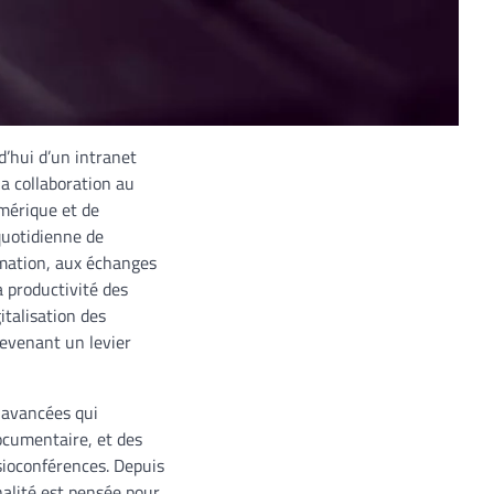
d’hui d’un intranet
a collaboration au
mérique et de
 quotidienne de
rmation, aux échanges
a productivité des
italisation des
devenant un levier
s avancées qui
ocumentaire, et des
sioconférences. Depuis
nalité est pensée pour