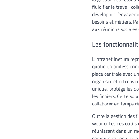
fluidifier le travail c
développer l’engageme
besoins et métiers. Pa
aux réunions sociales
Les fonctionnalit
L’intranet Inetum rep
quotidien professionn
place centrale avec un
organiser et retrouver
unique, protège les d
les fichiers. Cette so
collaborer en temps rée
Outre la gestion des f
webmail et des outils 
réunissant dans un mê
communication vise à 