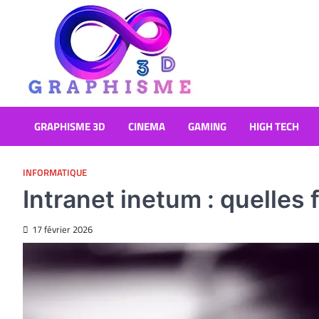
Skip
to
content
Graphisme 3D
Blog Graphisme et High tech
GRAPHISME 3D
CINEMA
GAMING
HIGH TECH
INFORMATIQUE
Intranet inetum : quelles
17 février 2026