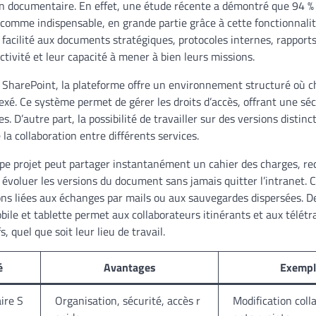
on documentaire. En effet, une étude récente a démontré que 94 %
 comme indispensable, en grande partie grâce à cette fonctionnalit
 facilité aux documents stratégiques, protocoles internes, rapports
tivité et leur capacité à mener à bien leurs missions.
e SharePoint, la plateforme offre un environnement structuré où
dexé. Ce système permet de gérer les droits d’accès, offrant une sé
. D’autre part, la possibilité de travailler sur des versions distinc
 la collaboration entre différents services.
pe projet peut partager instantanément un cahier des charges, re
 évoluer les versions du document sans jamais quitter l’intranet. 
ons liées aux échanges par mails ou aux sauvegardes dispersées. De 
le et tablette permet aux collaborateurs itinérants et aux télétra
, quel que soit leur lieu de travail.
é
Avantages
Exempl
ire S
Organisation, sécurité, accès r
Modification col