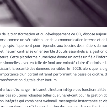
u de la transformation et du développement de GFI, dispose aujour
pose comme un véritable pilier de la communication interne et de l
 Conçu spécifiquement pour répondre aux besoins des métiers du nu
anet Inetum centralise un ensemble d’outils essentiels à la gestion
rateurs. Cette plateforme numérique donne un accès unifié à l’info
essionnelles, avec en toile de fond une volonté claire d’optimiser l
issant la sécurité des données sensibles. En 2026, alors que la dig
l’importance d’un portail intranet performant ne cesse de croître, 
ransformation digitale chez Inetum.
nterface d’échange, l’intranet d’Inetum intègre des fonctionnalité
r des solutions robustes telles que SharePoint pour la gestion d
on intégrés qui combinent webmail, messagerie instantanée et vi
ces humaines jusqu’à la coordination des projets, chaque fonction