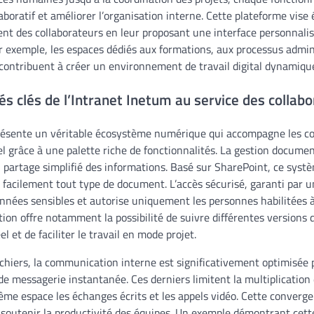
ollaboratif et améliorer l’organisation interne. Cette plateforme vis
nt des collaborateurs en leur proposant une interface personnalis
r exemple, les espaces dédiés aux formations, aux processus admin
 contribuent à créer un environnement de travail digital dynamiqu
és clés de l’Intranet Inetum au service des collab
résente un véritable écosystème numérique qui accompagne les co
el grâce à une palette riche de fonctionnalités. La gestion docume
 partage simplifié des informations. Basé sur SharePoint, ce syst
 facilement tout type de document. L’accès sécurisé, garanti par u
onnées sensibles et autorise uniquement les personnes habilitées à
lution offre notamment la possibilité de suivre différentes versions
l et de faciliter le travail en mode projet.
ichiers, la communication interne est significativement optimisée p
de messagerie instantanée. Ces derniers limitent la multiplication
me espace les échanges écrits et les appels vidéo. Cette conver
soutenir la productivité des équipes. Un exemple démontrant cett