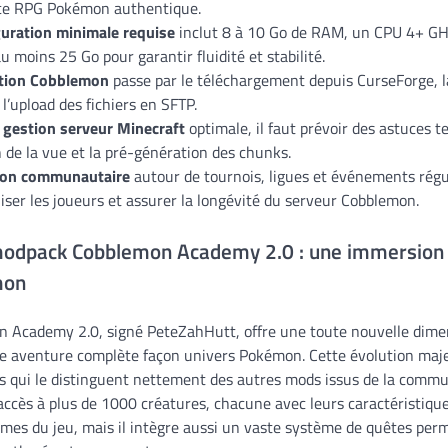
ce RPG Pokémon authentique.
guration minimale requise
inclut 8 à 10 Go de RAM, un CPU 4+ GH
 moins 25 Go pour garantir fluidité et stabilité.
ation Cobblemon
passe par le téléchargement depuis CurseForge, l
t l’upload des fichiers en SFTP.
e
gestion serveur Minecraft
optimale, il faut prévoir des astuces 
 de la vue et la pré-génération des chunks.
ion communautaire
autour de tournois, ligues et événements régul
liser les joueurs et assurer la longévité du serveur Cobblemon.
odpack Cobblemon Academy 2.0 : une immersion d
mon
 Academy 2.0, signé PeteZahHutt, offre une toute nouvelle dime
e aventure complète façon univers Pokémon. Cette évolution maj
ides qui le distinguent nettement des autres mods issus de la com
ccès à plus de 1000 créatures, chacune avec leurs caractéristique
mes du jeu, mais il intègre aussi un vaste système de quêtes per