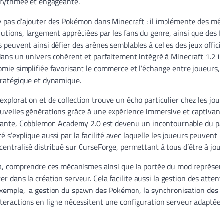
 rythmée et engageante.
 pas d’ajouter des Pokémon dans Minecraft : il implémente des 
utions, largement appréciées par les fans du genre, ainsi que des 
s peuvent ainsi défier des arènes semblables à celles des jeux offici
ans un univers cohérent et parfaitement intégré à Minecraft 1.21.
omie simplifiée favorisant le commerce et l’échange entre joueurs
tratégique et dynamique.
xploration et de collection trouve un écho particulier chez les jo
nouvelles générations grâce à une expérience immersive et captiva
nte, Cobblemon Academy 2.0 est devenu un incontournable du p
é s’explique aussi par la facilité avec laquelle les joueurs peuvent
entralisé distribué sur CurseForge, permettant à tous d’être à jou
, comprendre ces mécanismes ainsi que la portée du mod représe
er dans la création serveur. Cela facilite aussi la gestion des atte
xemple, la gestion du spawn des Pokémon, la synchronisation de
interactions en ligne nécessitent une configuration serveur adapt