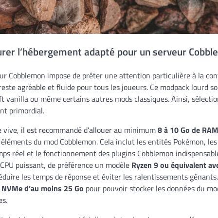
igurer l’hébergement adapté pour un serveur Cobb
ur Cobblemon impose de prêter une attention particulière à la con
reste agréable et fluide pour tous les joueurs. Ce modpack lourd sol
ft vanilla ou même certains autres mods classiques. Ainsi, sélect
nt primordial.
 vive, il est recommandé d’allouer au minimum
8 à 10 Go de RA
 éléments du mod Cobblemon. Cela inclut les entités Pokémon, les
emps réel et le fonctionnement des plugins Cobblemon indispensabl
n CPU puissant, de préférence un modèle
Ryzen 9 ou équivalent a
réduire les temps de réponse et éviter les ralentissements gênants.
 NVMe d’au moins 25 Go
pour pouvoir stocker les données du mo
es.