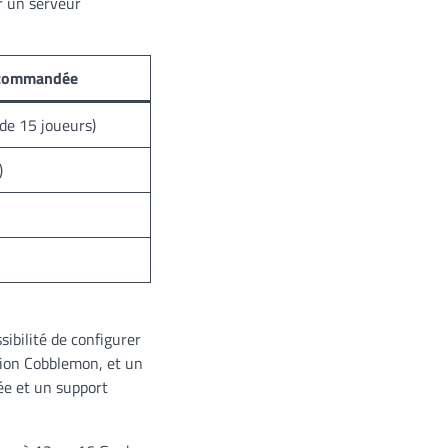
r un serveur
ecommandée
 de 15 joueurs)
)
ibilité de configurer
tion Cobblemon, et un
ée et un support