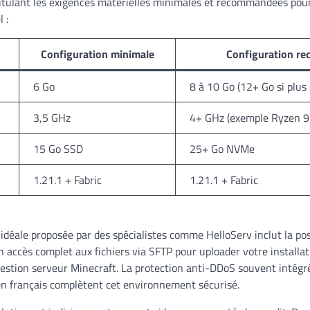
pitulant les exigences matérielles minimales et recommandées pou
 :
Configuration minimale
Configuration r
6 Go
8 à 10 Go (12+ Go si plus
3,5 GHz
4+ GHz (exemple Ryzen 9
15 Go SSD
25+ Go NVMe
1.21.1 + Fabric
1.21.1 + Fabric
idéale proposée par des spécialistes comme HelloServ inclut la poss
 accès complet aux fichiers via SFTP pour uploader votre installa
 gestion serveur Minecraft. La protection anti-DDoS souvent intégr
en français complètent cet environnement sécurisé.