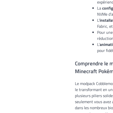
expérien
La
confi
NVMe d’au
L’
install
Fabric, e
Pour un
réduction
L’
animat
pour fidé
Comprendre le m
Minecraft Poké
Le modpack Cobblemon
le transformant en un
plusieurs piliers sol
seulement vous avez a
dans les nombreux bio