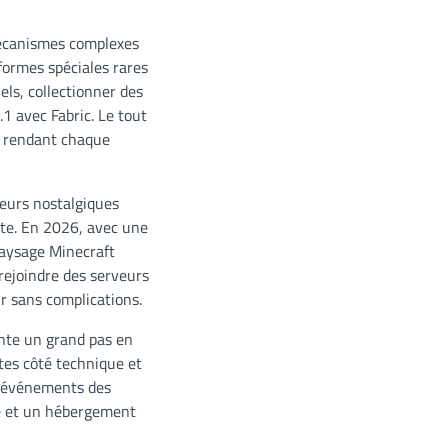
mécanismes complexes
formes spéciales rares
els, collectionner des
1 avec Fabric. Le tout
, rendant chaque
ueurs nostalgiques
nte. En 2026, avec une
aysage Minecraft
 rejoindre des serveurs
r sans complications.
nte un grand pas en
ntes côté technique et
s événements des
ée et un hébergement