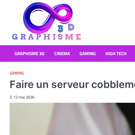
Skip
to
content
Graphisme 3D
Blog Graphisme et High tech
GRAPHISME 3D
CINEMA
GAMING
HIGH TECH
GAMING
Faire un serveur cobblem
12 mai 2026