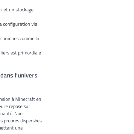
z et un stockage
a configuration via
techniques comme la
iers est primordiale
ans l’univers
nsion à Minecraft en
eure repose sur
munauté. Non
s propres dispersées
mettant une