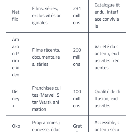
Catalogue ét
Films, séries,
231
Net
endu, interf
exclusivités or
milli
flix
ace convivia
iginales
ons
le
Am
azo
Variété du c
Films récents,
200
n P
ontenu, excl
documentaire
milli
rim
usivités fréq
s, séries
ons
e Vi
uentes
deo
Franchises cul
Dis
100
Qualité de di
tes (Marvel, S
ney
milli
ffusion, excl
tar Wars), ani
+
ons
usivités
mation
Programmes j
Accessible, c
Oko
Grat
eunesse, éduc
ontenu sécu