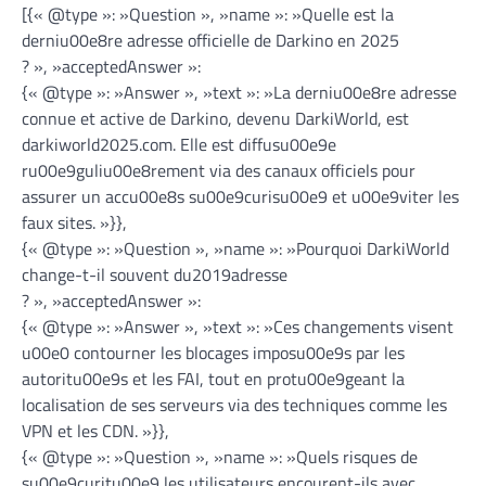
[{« @type »: »Question », »name »: »Quelle est la
derniu00e8re adresse officielle de Darkino en 2025
? », »acceptedAnswer »:
{« @type »: »Answer », »text »: »La derniu00e8re adresse
connue et active de Darkino, devenu DarkiWorld, est
darkiworld2025.com. Elle est diffusu00e9e
ru00e9guliu00e8rement via des canaux officiels pour
assurer un accu00e8s su00e9curisu00e9 et u00e9viter les
faux sites. »}},
{« @type »: »Question », »name »: »Pourquoi DarkiWorld
change-t-il souvent du2019adresse
? », »acceptedAnswer »:
{« @type »: »Answer », »text »: »Ces changements visent
u00e0 contourner les blocages imposu00e9s par les
autoritu00e9s et les FAI, tout en protu00e9geant la
localisation de ses serveurs via des techniques comme les
VPN et les CDN. »}},
{« @type »: »Question », »name »: »Quels risques de
su00e9curitu00e9 les utilisateurs encourent-ils avec