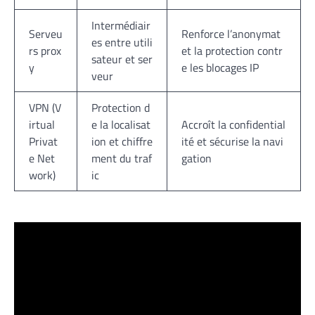
Intermédiair
Serveu
Renforce l’anonymat
es entre utili
rs prox
et la protection contr
sateur et ser
y
e les blocages IP
veur
VPN (V
Protection d
irtual
e la localisat
Accroît la confidential
Privat
ion et chiffre
ité et sécurise la navi
e Net
ment du traf
gation
work)
ic