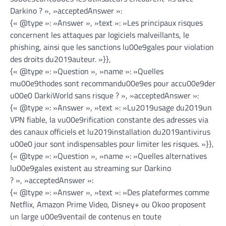
Darkino ? », »acceptedAnswer »:
{« @type »: »Answer », »text »: »Les principaux risques
concernent les attaques par logiciels malveillants, le
phishing, ainsi que les sanctions lu00e9gales pour violation
des droits du2019auteur. »}},
{« @type »: »Question », »name »: »Quelles
mu00e9thodes sont recommandu00e9es pour accu00e9der
u00e0 DarkiWorld sans risque ? », »acceptedAnswer »:
{« @type »: »Answer », »text »: »Lu2019usage du2019un
VPN fiable, la vu00e9rification constante des adresses via
des canaux officiels et lu2019installation du2019antivirus
u00e0 jour sont indispensables pour limiter les risques. »}},
{« @type »: »Question », »name »: »Quelles alternatives
lu00e9gales existent au streaming sur Darkino
? », »acceptedAnswer »:
{« @type »: »Answer », »text »: »Des plateformes comme
Netflix, Amazon Prime Video, Disney+ ou Okoo proposent
un large u00e9ventail de contenus en toute