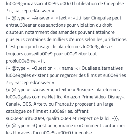
lu00e9gaux associu00e9s u00e0 l’utilisation de Cinepulse
? », »acceptedAnswer »:
{« @type »: »Answer », »text »: »Utiliser Cinepulse peut
entrau00eener des sanctions pour violation du droit
d’auteur, notamment des amendes pouvant atteindre
plusieurs centaines de milliers d’euros selon les juridictions.
C’est pourquoi l’usage de plateformes lu00e9gales est
toujours conseillu00e9 pour u00e9viter tout
problu00e8me. »}},
{« @type »: »Question », »name »: »Quelles alternatives
lu00e9gales existent pour regarder des films et su00e9ries
? », »acceptedAnswer »:
{« @type »: »Answer », »text »: »Plusieurs plateformes
lu00e9gales comme Netflix, Amazon Prime Video, Disney+,
Canal+, OCS, Arte.tv ou France.tv proposent un large
catalogue de films et su00e9ries, offrant
su00e9curitu00e9, qualitu00e9 et respect de la loi. »}},
{« @type »: »Question », »name »: »Comment contourner
les blocages d’accu00e8s u00e0 Cinepulse