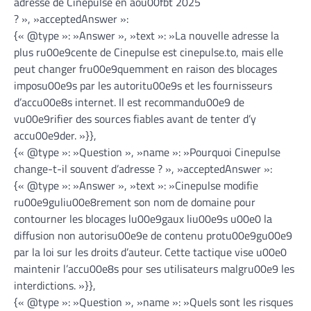
adresse de Cinepulse en aou00fbt 2025
? », »acceptedAnswer »:
{« @type »: »Answer », »text »: »La nouvelle adresse la
plus ru00e9cente de Cinepulse est cinepulse.to, mais elle
peut changer fru00e9quemment en raison des blocages
imposu00e9s par les autoritu00e9s et les fournisseurs
d’accu00e8s internet. Il est recommandu00e9 de
vu00e9rifier des sources fiables avant de tenter d’y
accu00e9der. »}},
{« @type »: »Question », »name »: »Pourquoi Cinepulse
change-t-il souvent d’adresse ? », »acceptedAnswer »:
{« @type »: »Answer », »text »: »Cinepulse modifie
ru00e9guliu00e8rement son nom de domaine pour
contourner les blocages lu00e9gaux liu00e9s u00e0 la
diffusion non autorisu00e9e de contenu protu00e9gu00e9
par la loi sur les droits d’auteur. Cette tactique vise u00e0
maintenir l’accu00e8s pour ses utilisateurs malgru00e9 les
interdictions. »}},
{« @type »: »Question », »name »: »Quels sont les risques