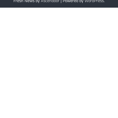
Fresh News by
Ascendoor
| Powered by
WordPress
.