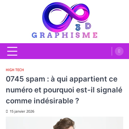
Skip
to
content
Graphisme 3D
Blog Graphisme et High tech
HIGH TECH
0745 spam : à qui appartient ce
numéro et pourquoi est-il signalé
comme indésirable ?
15 janvier 2026