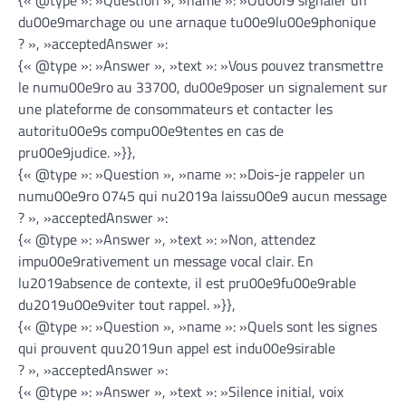
du00e9marchage ou une arnaque tu00e9lu00e9phonique
? », »acceptedAnswer »:
{« @type »: »Answer », »text »: »Vous pouvez transmettre
le numu00e9ro au 33700, du00e9poser un signalement sur
une plateforme de consommateurs et contacter les
autoritu00e9s compu00e9tentes en cas de
pru00e9judice. »}},
{« @type »: »Question », »name »: »Dois-je rappeler un
numu00e9ro 0745 qui nu2019a laissu00e9 aucun message
? », »acceptedAnswer »:
{« @type »: »Answer », »text »: »Non, attendez
impu00e9rativement un message vocal clair. En
lu2019absence de contexte, il est pru00e9fu00e9rable
du2019u00e9viter tout rappel. »}},
{« @type »: »Question », »name »: »Quels sont les signes
qui prouvent quu2019un appel est indu00e9sirable
? », »acceptedAnswer »:
{« @type »: »Answer », »text »: »Silence initial, voix