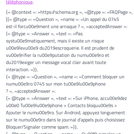
téléphonique
.
{« @context »: »https://schema.org », »@type »: »FAQPage »,
[{« @type »: »Question », »name »: »Un appel du 0745
est-il forcu00e9ment une arnaque ? », »acceptedAnswer »:
{« @type »: »Answer », »text »: »Pas
systu00e9matiquement, mais il existe un risque
u00e9levu00e9 du2019escroquerie. Il est prudent de
vu00e9rifier la ru00e9putation du numu00e9ro et
du2019exiger un message vocal clair avant toute
interaction. »}},
{« @type »: »Question », »name »: »Comment bloquer un
numu00e9ro 0745 sur mon tu00e9lu00e9phone
? », »acceptedAnswer »:
{« @type »: »Answer », »text »: »Sur iPhone, accu00e9dez
u00e0 Tu00e9lu00e9phone > Contacts bloquu00e9s >
Ajouter le numu00e9ro. Sur Android, appuyez longuement
sur le numu00e9ro dans le journal d’appels puis choisissez
Bloquer/Signaler comme spam. »}},
{« @type »: »Question », »name »: »Ou00f9 signaler un