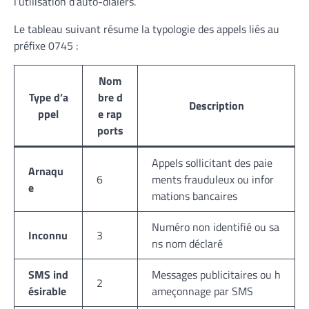
l’utilisation d’auto-dialers.
Le tableau suivant résume la typologie des appels liés au
préfixe 0745 :
Nom
Type d’a
bre d
Description
ppel
e rap
ports
Appels sollicitant des paie
Arnaqu
6
ments frauduleux ou infor
e
mations bancaires
Numéro non identifié ou sa
Inconnu
3
ns nom déclaré
SMS ind
Messages publicitaires ou h
2
ésirable
ameçonnage par SMS